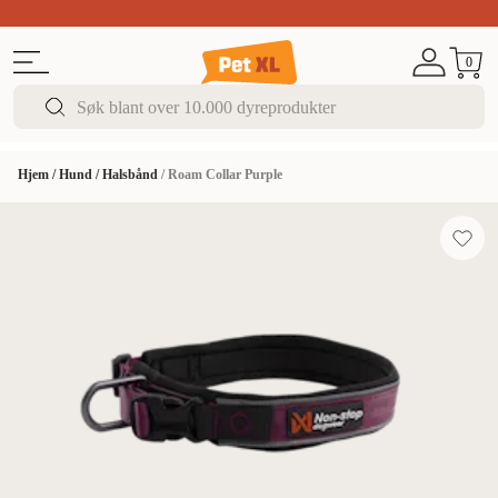
Sommer DEALS!
Opptil 70% rabatt
I butikk & på 
0
Hjem
/
Hund
/
Halsbånd
/
Roam Collar Purple