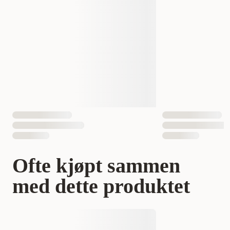
EAN nummer
7071652034814
Hundens Størrelse
stor
Ofte kjøpt sammen
med dette produktet