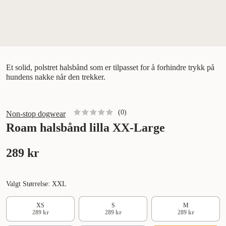
Et solid, polstret halsbånd som er tilpasset for å forhindre trykk på
hundens nakke når den trekker.
(
0
)
Non-stop dogwear
Roam halsbånd lilla XX-Large
289 kr
Valgt Størrelse: XXL
XS
S
M
289 kr
289 kr
289 kr