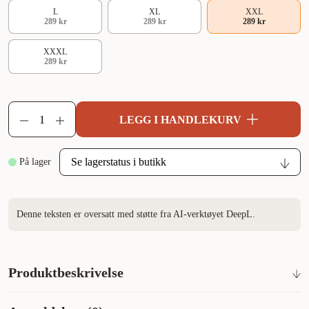
L
XL
XXL
289 kr
289 kr
289 kr
XXXL
289 kr
LEGG I HANDLEKURV
På lager
Denne teksten er oversatt med støtte fra AI-verktøyet DeepL.
Produktbeskrivelse
Lilla halsbånd fra Non-Stop Dogwear. Roam Collar er et