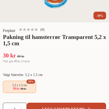
-39%
(
0
)
Ferplast
Pakning til hamsterrør Transparent 5,2 x
1,5 cm
30 kr
49 kr
Veil. pris
99 kr
15 kr/st
Valgt Størrelse: 5,2 x 1,5 cm
39
%
5,2 x 1,5 cm
30 kr
49 kr