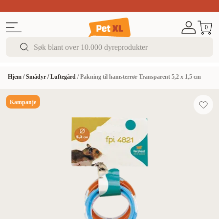
Sommer DEALS!
Opptil 70% rabatt
I butikk & på 
0
Hjem
/
Smådyr
/
Luftegård
/
Pakning til hamsterrør Transparent 5,2 x 1,5 cm
Kampanje