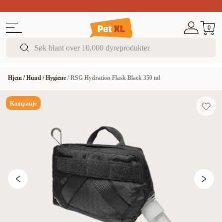
Sommer DEALS!
Opptil 70% rabatt
I butikk & på 
0
Hjem
/
Hund
/
Hygiene
/
RSG Hydration Flask Black 350 ml
Kampanje