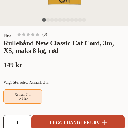
(
0
)
Flexi
Rullebånd New Classic Cat Cord, 3m,
XS, maks 8 kg, rød
149 kr
Valgt Størrelse: Xsmall, 3 m
Xsmall, 3 m
149 kr
LEGG I HANDLEKURV