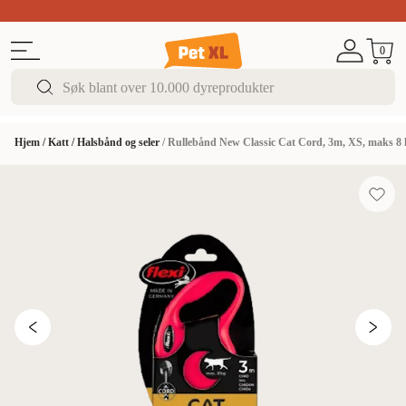
Sommer DEALS!
Opptil 70% rabatt
I butikk & på 
0
Hjem
/
Katt
/
Halsbånd og seler
/
Rullebånd New Classic Cat Cord, 3m, XS, maks 8 