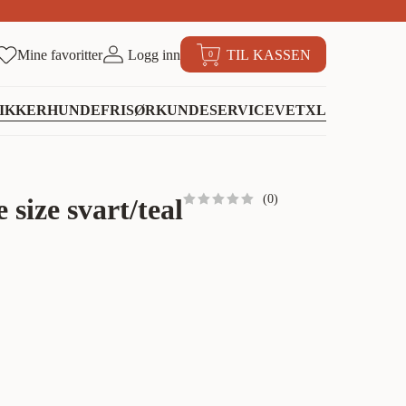
Mine favoritter
Logg inn
TIL KASSEN
0
IKKER
HUNDEFRISØR
KUNDESERVICE
VETXL
(
0
)
 size svart/teal