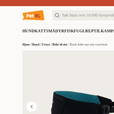
Sommer DEALS!
Opptil 70% rabatt
I butikk & på 
HUND
KATT
SMÅDYR
FISK
FUGL
REPTIL
KAMP
Hjem
/
Hund
/
Utstyr
/
Belte til eier
/
Rush belte one size svart/teal