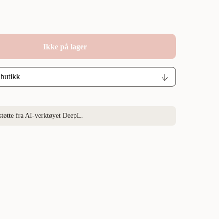
Ikke på lager
støtte fra AI-verktøyet DeepL.