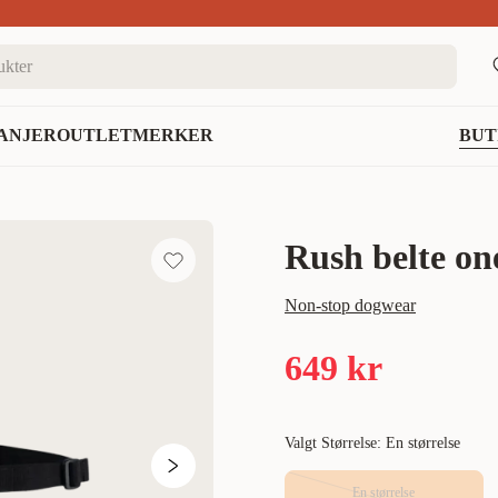
nett
ANJER
OUTLET
MERKER
BUT
Rush belte one
Non-stop dogwear
649 kr
Valgt Størrelse: En størrelse
En størrelse