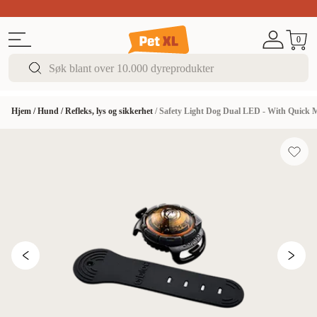
Sommer DEALS!
Opptil 70% rabatt
I butikk & på 
0
Hjem
/
Hund
/
Refleks, lys og sikkerhet
/
Safety Light Dog Dual LED - With Quick 