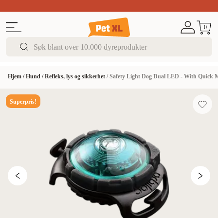
Sommer DEALS!
Opptil 70% rabatt
I butikk & på 
0
Hjem
/
Hund
/
Refleks, lys og sikkerhet
/
Safety Light Dog Dual LED - With Quick 
Superpris!