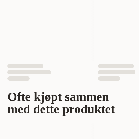
Antall i pakken
1 st
EAN nummer
5710482001079
Hundens Størrelse
liten, Mellom, stor
Ofte kjøpt sammen
med dette produktet