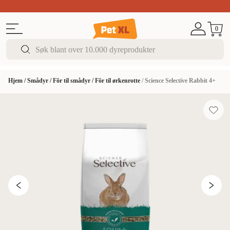
Sommer DEALS!
Opptil 70% rabatt
I butikk & på 
0
Hjem
/
Smådyr
/
Fôr til smådyr
/
Fôr til ørkenrotte
/
Science Selective Rabbit 4+