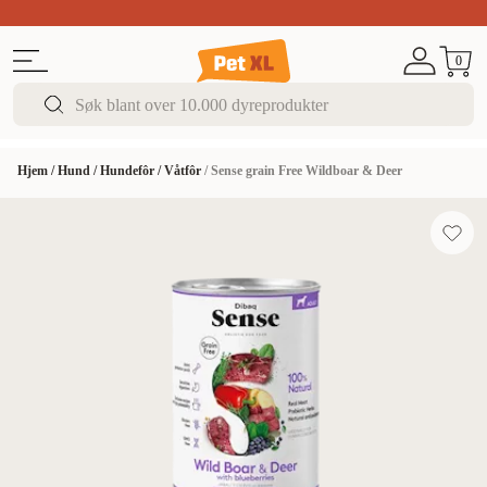
Sommer DEALS!
Opptil 70% rabatt
I butikk & på 
0
Hjem
/
Hund
/
Hundefôr
/
Våtfôr
/
Sense grain Free Wildboar & Deer