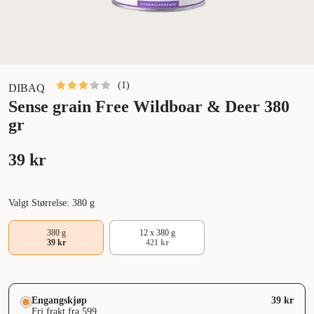
(
1
)
DIBAQ
Sense grain Free Wildboar & Deer 380
gr
39 kr
Valgt Størrelse: 380 g
380 g
12 x 380 g
39 kr
421 kr
Engangskjøp
39 kr
Fri frakt fra 599