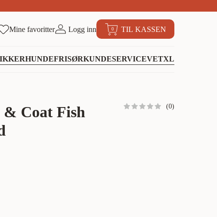
Mine favoritter
Logg inn
TIL KASSEN
0
IKKER
HUNDEFRISØR
KUNDESERVICE
VETXL
(
0
)
n & Coat Fish
d