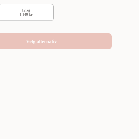
12 kg
1 149 kr
Velg alternativ