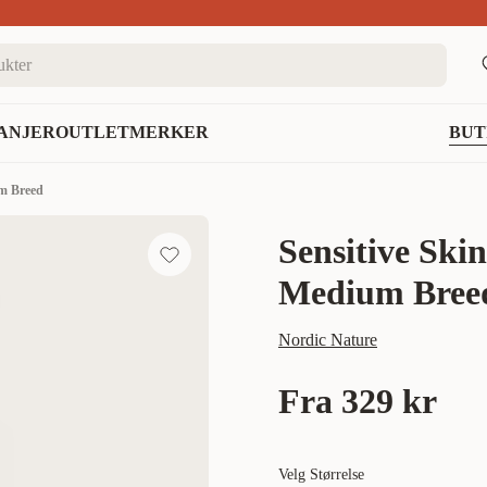
nett
ANJER
OUTLET
MERKER
BUT
um Breed
Sensitive Ski
Medium Bree
Nordic Nature
Fra
329 kr
Velg Størrelse