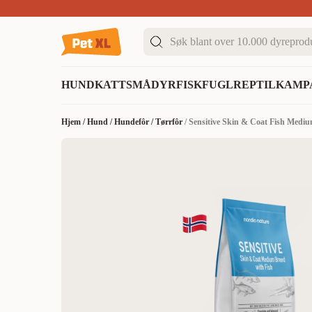
Sommer DEALS!
Opptil 70% rabatt
I butikk & på 
HUND
KATT
SMÅDYR
FISK
FUGL
REPTIL
KAMP
Hjem
/
Hund
/
Hundefôr
/
Tørrfôr
/
Sensitive Skin & Coat Fish Medi