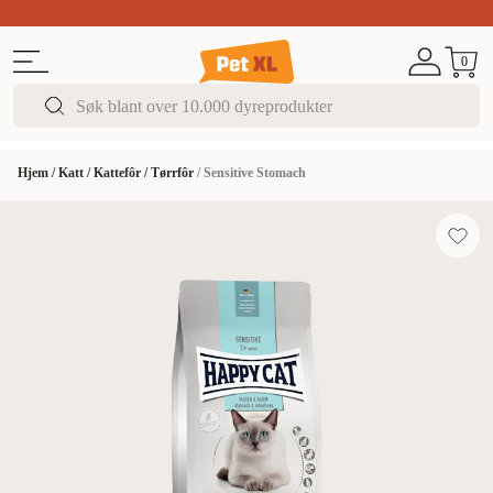
Sommer DEALS!
Opptil 70% rabatt
I butikk & på 
0
Hjem
/
Katt
/
Kattefôr
/
Tørrfôr
/
Sensitive Stomach