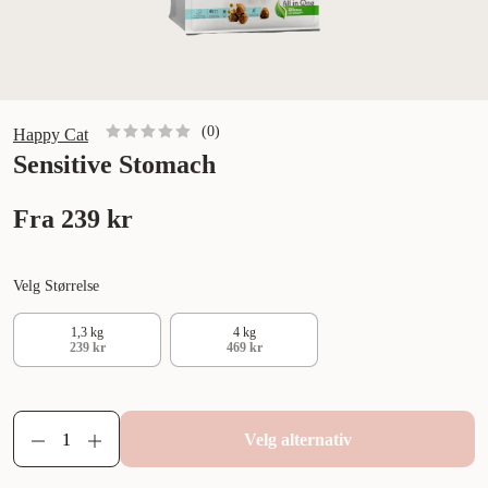
(
0
)
Happy Cat
Sensitive Stomach
Fra
239 kr
Velg Størrelse
1,3 kg
4 kg
239 kr
469 kr
Velg alternativ