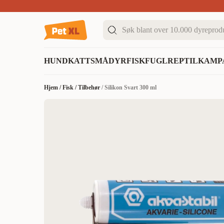
Sommer DEALS!
Opptil 70% rabatt
I butikk & på 
HUND
KATT
SMÅDYR
FISK
FUGL
REPTIL
KAMP
Hjem
/
Fisk
/
Tilbehør
/
Silikon Svart 300 ml