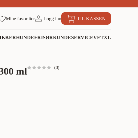
Mine favoritter
Logg inn
TIL KASSEN
0
IKKER
HUNDEFRISØR
KUNDESERVICE
VETXL
(
0
)
 300 ml