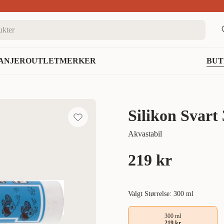
nett
ANJER
OUTLET
MERKER
BUT
Silikon Svart
Akvastabil
219 kr
Valgt Størrelse: 300 ml
300 ml
219 kr