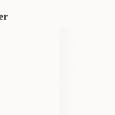
r 219 kr
Fisk
Tilbehør
er
Akvastabil
AT126B
300 ml
5706360110162