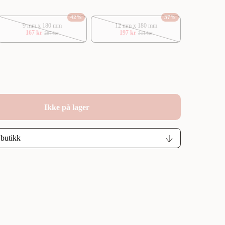
42
%
37
%
9 mm x 180 mm
12 mm x 180 mm
167 kr
197 kr
287 kr
311 kr
Ikke på lager