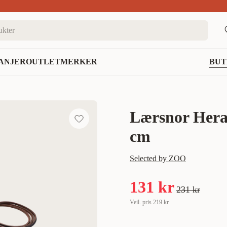
nett
ANJER
OUTLET
MERKER
BUT
Lærsnor Hera
cm
Selected by ZOO
131 kr
231 kr
Veil. pris
219 kr