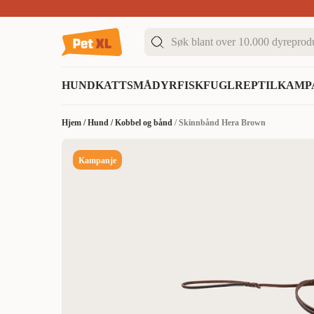
Sommer DEALS!
Opptil 70% rabatt
I butikk & på 
HUND
KATT
SMÅDYR
FISK
FUGL
REPTIL
KAMP
Hjem
/
Hund
/
Kobbel og bånd
/
Skinnbånd Hera Brown
Kampanje