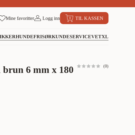
Mine favoritter
Logg inn
TIL KASSEN
0
IKKER
HUNDEFRISØR
KUNDESERVICE
VETXL
(
0
)
 brun 6 mm x 180