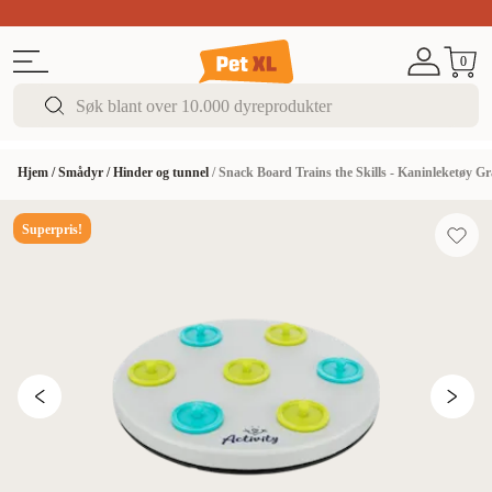
Sommer DEALS!
Opptil 70% rabatt
I butikk & på 
0
Hjem
/
Smådyr
/
Hinder og tunnel
/
Snack Board Trains the Skills - Kaninleketøy G
Superpris!