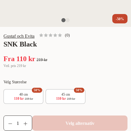
-50%
(
0
)
Gustaf och Evita
SNK Black
Fra
110 kr
219 kr
Veil. pris
219 kr
Velg Størrelse
50
%
50
%
40 cm
45 cm
110 kr
110 kr
219 kr
219 kr
Velg alternativ