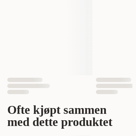
EAN nummer
7350075871467
7350075871474
Hundens Størrelse
liten
Ofte kjøpt sammen
med dette produktet