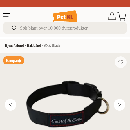
Sommer DEALS!
Opptil 70% rabatt
I butikk & på 
0
Hjem
/
Hund
/
Halsbånd
/
SNK Black
Kampanje