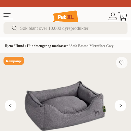
Sommer DEALS!
Opptil 70% rabatt
I butikk & på 
0
Hjem
/
Hund
/
Hundesenger og madrasser
/
Sofa Boston Microfiber Grey
Kampanje