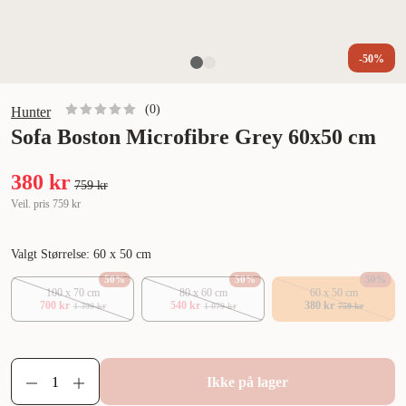
-50%
(
0
)
Hunter
Sofa Boston Microfibre Grey 60x50 cm
380 kr
759 kr
Veil. pris
759 kr
Valgt Størrelse: 60 x 50 cm
50
%
50
%
50
%
100 x 70 cm
80 x 60 cm
60 x 50 cm
700 kr
540 kr
380 kr
1 399 kr
1 079 kr
759 kr
Ikke på lager