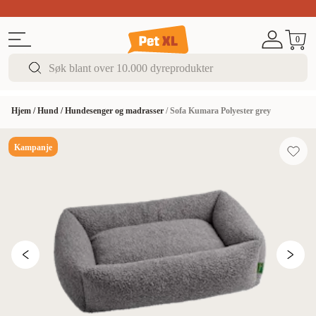
Sommer DEALS!
Opptil 70% rabatt
I butikk & på 
0
Hjem
/
Hund
/
Hundesenger og madrasser
/
Sofa Kumara Polyester grey
Kampanje