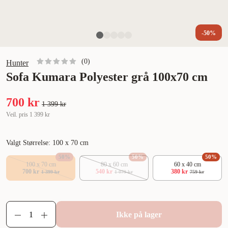
-50%
(
0
)
Hunter
Sofa Kumara Polyester grå 100x70 cm
700 kr
1 399 kr
Veil. pris
1 399 kr
Valgt Størrelse: 100 x 70 cm
50
%
50
%
50
%
100 x 70 cm
80 x 60 cm
60 x 40 cm
700 kr
540 kr
380 kr
1 399 kr
1 079 kr
759 kr
Ikke på lager