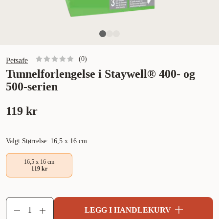
(
0
)
Petsafe
Tunnelforlengelse i Staywell® 400- og
500-serien
119 kr
Valgt Størrelse: 16,5 x 16 cm
16,5 x 16 cm
119 kr
LEGG I HANDLEKURV