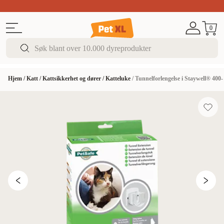
Sommer DEALS!
Opptil 70% rabatt
I butikk & på 
0
Hjem
/
Katt
/
Kattsikkerhet og dører
/
Katteluke
/
Tunnelforlengelse i Staywell® 400-