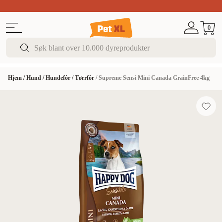
Sommer DEALS!
Opptil 70% rabatt
I butikk & på 
0
Hjem
/
Hund
/
Hundefôr
/
Tørrfôr
/
Supreme Sensi Mini Canada GrainFree 4kg