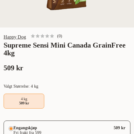
(
0
)
Happy Dog
Supreme Sensi Mini Canada GrainFree
4kg
509 kr
Valgt Størrelse: 4 kg
4 kg
509 kr
Engangskjøp
509 kr
Fri frakt fra 599