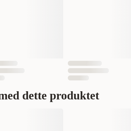
1 st
4011905044149
med dette produktet