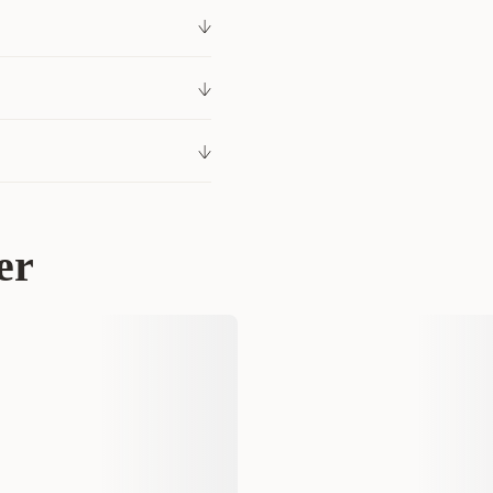
ru. Trixie spennstenger.
for de fleste. Noen kunder
av: 2 x stenger, 1 x
 løsne og at stolpene kan
nge til spennføttene, 2 x
il å justere litt selv.
206383001
r 469 kr
Kattenett og beskyttelsesnett
er
Trixie
4414
128-325 cm
800 gram