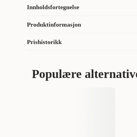
Innholdsfortegnelse
Teleskopstangen monteres helt uten å bore hull eller sk
Hva synes andre kunder
Inneholder én stolpe per pakke
Spennestokkene er enkle å montere og gjør jobben sin 
1 stk. teleskopstang av aluminium, 128320 cm som består 
er derimot skuffet over kvaliteten – særlig at deler kan
Produktinformasjon
forlengelsesstang, 2 x galvaniserte sluttelementer med gje
oppleves som ustabile. Et godt alternativ om du er villig t
spennføtter Ø 6 cm.
Artikkelnummer
Prishistorikk
AI-generert oppsummering av kundeanmeldelser
Laveste salgspris for dette produktet de siste 30 dagene e
Kategori
Katt
Kattsikkerhet og dører
Populære alternativ
Varemerke
Produsentens artikkelnummer
Størrelse
Vekt