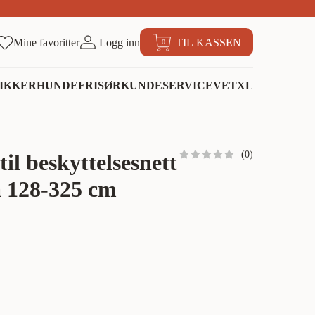
Mine favoritter
Logg inn
TIL KASSEN
0
IKKER
HUNDEFRISØR
KUNDESERVICE
VETXL
(
0
)
il beskyttelsesnett
å 128-325 cm