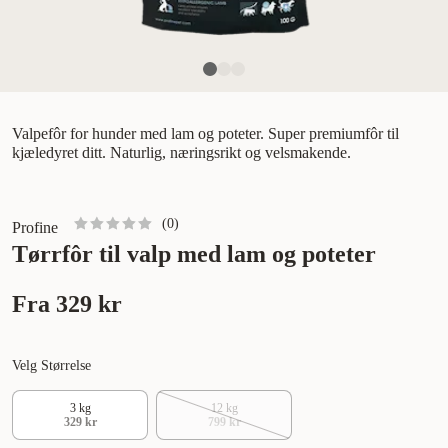
Valpefôr for hunder med lam og poteter. Super premiumfôr til
kjæledyret ditt. Naturlig, næringsrikt og velsmakende.
(
0
)
Profine
Tørrfôr til valp med lam og poteter
Fra
329 kr
Velg Størrelse
3 kg
12 kg
329 kr
799 kr