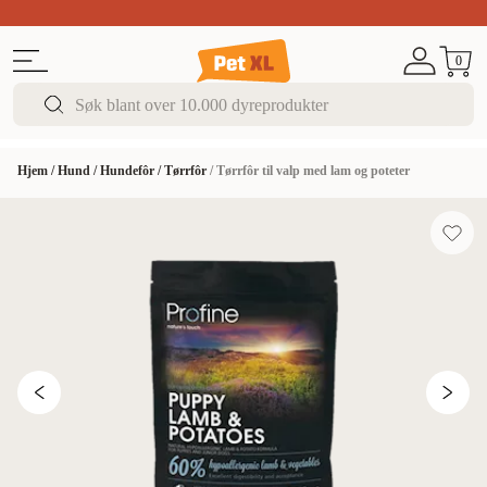
Sommer DEALS!
Opptil 70% rabatt
I butikk & på 
0
Hjem
/
Hund
/
Hundefôr
/
Tørrfôr
/
Tørrfôr til valp med lam og poteter