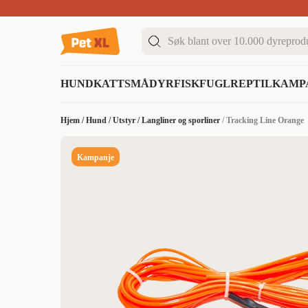
Sommer DEALS!
Opptil 70% rabatt
I butikk & på 
HUND
KATT
SMÅDYR
FISK
FUGL
REPTIL
KAMP
Hjem
/
Hund
/
Utstyr
/
Langliner og sporliner
/
Tracking Line Orange
Kampanje