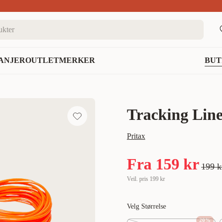
nett
ANJER
OUTLET
MERKER
BUT
Tracking Lin
Pritax
Fra
159 kr
199 k
Veil. pris
199 kr
Velg Størrelse
20
%