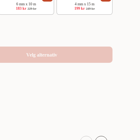
6 mm x 10 m
4 mm x 15 m
183 kr
199 kr
229 kr
249 kr
Velg alternativ