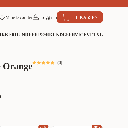
Mine favoritter
Logg inn
TIL KASSEN
0
IKKER
HUNDEFRISØR
KUNDESERVICE
VETXL
(
0
)
e Orange
r
20
%
20
%