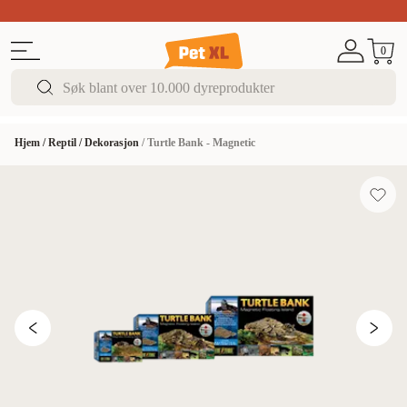
Sommer DEALS!
Opptil 70% rabatt
I butikk & på 
0
Hjem
/
Reptil
/
Dekorasjon
/
Turtle Bank - Magnetic