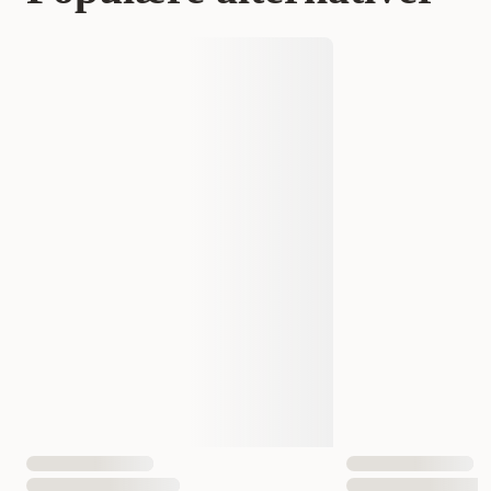
AI-generert oppsummering av kundeanmeldelser
Varemerke
Exo Terra
Produsentens artikkelnummer
2222612
2222614
Størrelse
Middels
Stor
Vekt
675 gram
1375 gram
Antall i pakken
1 st
EAN nummer
015561238014
015561238021