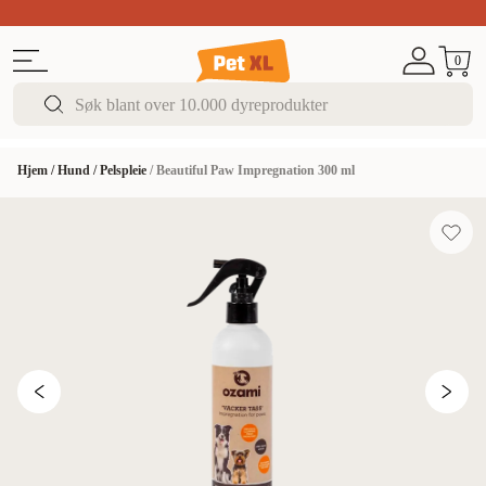
Sommer DEALS!
Opptil 70% rabatt
I butikk & på 
0
Hjem
/
Hund
/
Pelspleie
/
Beautiful Paw Impregnation 300 ml