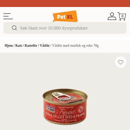
Sommer DEALS!
Opptil 70% rabatt
I butikk & på 
0
Hjem
/
Katt
/
Kattefôr
/
Våtfôr
/
Våtfôr med tunfisk og reke 70g