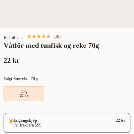
(
18
)
Fish4Cats
Våtfôr med tunfisk og reke 70g
22 kr
Valgt Størrelse: 70 g
70 g
22 kr
Engangskjøp
22 kr
Fri frakt fra 599