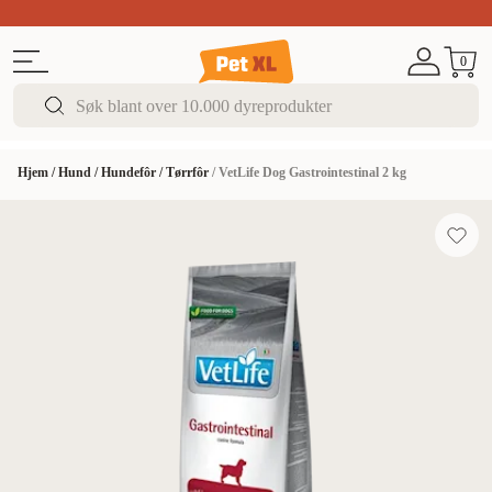
Sommer DEALS!
Opptil 70% rabatt
I butikk & på 
0
Hjem
/
Hund
/
Hundefôr
/
Tørrfôr
/
VetLife Dog Gastrointestinal 2 kg