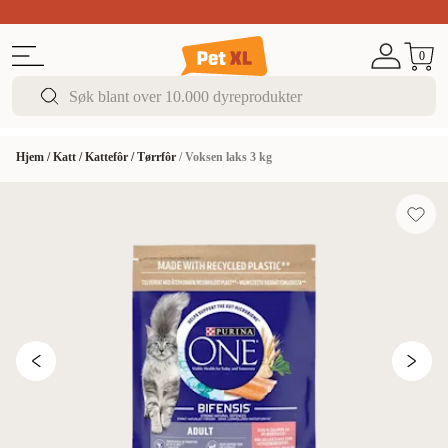
Sommer DEALS!
Opptil 70% rabatt
I butikk & på 
0
Hjem
/
Katt
/
Kattefôr
/
Tørrfôr
/
Voksen laks 3 kg