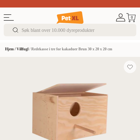
Sommer DEALS!
Opptil 70% rabatt
I butikk & på 
0
Hjem
/
Villfugl
/
Redekasse i tre for kakaduer Brun 30 x 20 x 20 cm