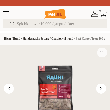
Sommer DEALS!
Opptil 70% rabatt
I butikk & på 
0
Hjem
/
Hund
/
Hundesnacks & tygg
/
Godbiter til hund
/
Beef-Carrot Treat 100 g