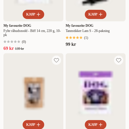
KJØP
KJØP
My favourite DOG
My favourite DOG
Fylte råhudsnodd - Biff 14 cm, 220 g, 10-
Tannstikker Lam S - 28-pakning
pk
(
1
)
(
0
)
99 kr
69 kr
139 kr
KJØP
KJØP