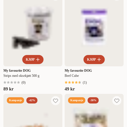
KJØP
KJØP
My favourite DOG
My favourite DOG
Strips med oksekjøtt 500 g
Beef Cube
(
0
)
(
1
)
89 kr
49 kr
Kampanje
-42%
Kampanje
-30%