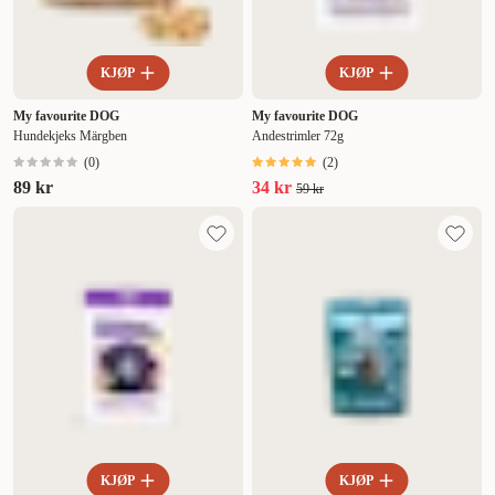
KJØP
KJØP
My favourite DOG
My favourite DOG
Hundekjeks Märgben
Andestrimler 72g
(
0
)
(
2
)
89 kr
34 kr
59 kr
KJØP
KJØP