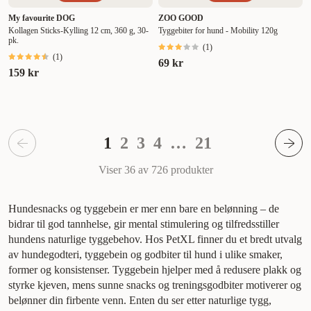
My favourite DOG
ZOO GOOD
Kollagen Sticks-Kylling 12 cm, 360 g, 30-
Tyggebiter for hund - Mobility 120g
pk.
(
1
)
(
1
)
69 kr
159 kr
1
2
3
4
…
21
Viser 36 av 726
produkter
Hundesnacks og tyggebein er mer enn bare en belønning – de
bidrar til god tannhelse, gir mental stimulering og tilfredsstiller
hundens naturlige tyggebehov. Hos PetXL finner du et bredt utvalg
av hundegodteri, tyggebein og godbiter til hund i ulike smaker,
former og konsistenser. Tyggebein hjelper med å redusere plakk og
styrke kjeven, mens sunne snacks og treningsgodbiter motiverer og
belønner din firbente venn. Enten du ser etter naturlige tygg,