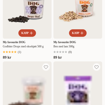
KJØP
KJØP
My favourite DOG
My favourite DOG
Godbiter Drops med oksekjøtt 500 g
Ben med lam 500g
(
1
)
(
0
)
89 kr
89 kr