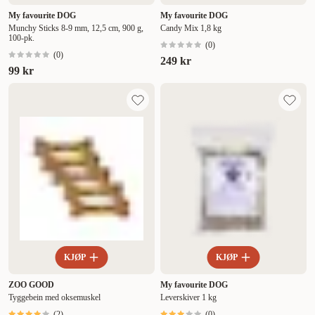
My favourite DOG
My favourite DOG
Munchy Sticks 8-9 mm, 12,5 cm, 900 g,
Candy Mix 1,8 kg
100-pk.
(
0
)
(
0
)
249 kr
99 kr
KJØP
KJØP
ZOO GOOD
My favourite DOG
Tyggebein med oksemuskel
Leverskiver 1 kg
(
2
)
(
0
)