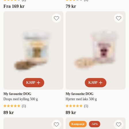
Fra
169 kr
79 kr
KJØP
KJØP
My favourite DOG
My favourite DOG
Drops med kylling 500 g
Hjerter med laks 500 g
(
1
)
(
1
)
89 kr
89 kr
Kampanje
-54%