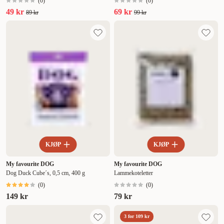
(
0
)
(
0
)
49 kr
69 kr
89 kr
99 kr
KJØP
KJØP
My favourite DOG
My favourite DOG
Dog Duck Cube´s, 0,5 cm, 400 g
Lammekoteletter
(
0
)
(
0
)
149 kr
79 kr
3 for 109 kr