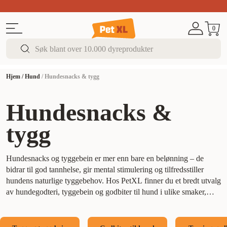
Sommer DEALS!
Opptil 70% rabatt
I butikk & på 
0
Hjem
/
Hund
/
Hundesnacks & tygg
Hundesnacks &
tygg
Hundesnacks og tyggebein er mer enn bare en belønning – de
bidrar til god tannhelse, gir mental stimulering og tilfredsstiller
hundens naturlige tyggebehov. Hos PetXL finner du et bredt utvalg
av hundegodteri, tyggebein og godbiter til hund i ulike smaker,
former og konsistenser. Tyggebein hjelper med å redusere plakk og
styrke kjeven, mens sunne snacks og treningsgodbiter motiverer og
belønner din firbente venn. Enten du ser etter naturlige tygg,