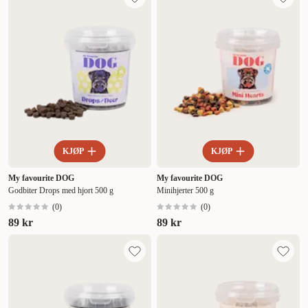
KJØP
KJØP
My favourite DOG
My favourite DOG
Godbiter Drops med hjort 500 g
Minihjerter 500 g
(
0
)
(
0
)
89 kr
89 kr