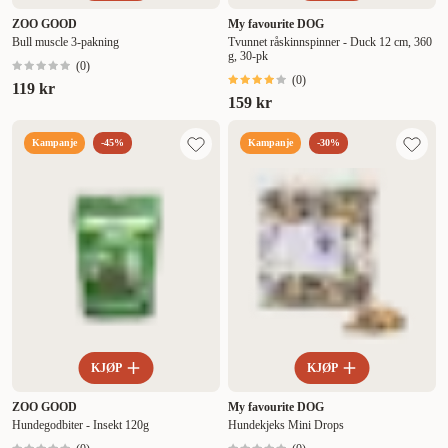
ZOO GOOD
My favourite DOG
Bull muscle 3-pakning
Tvunnet råskinnspinner - Duck 12 cm, 360
g, 30-pk
(
0
)
(
0
)
119 kr
159 kr
Kampanje
-45%
Kampanje
-30%
KJØP
KJØP
ZOO GOOD
My favourite DOG
Hundegodbiter - Insekt 120g
Hundekjeks Mini Drops