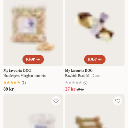
KJØP
KJØP
My favourite DOG
My favourite DOG
Hundekjeks Märgben mini mix
Rawhide Braid M, 12 cm
(
1
)
(
0
)
89 kr
27 kr
59 kr