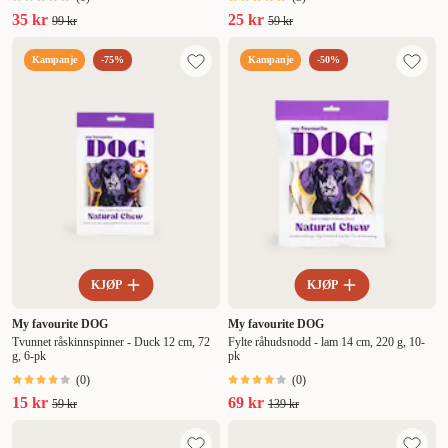
35 kr
25 kr
99 kr
59 kr
Kampanje
-75%
Kampanje
-50%
KJØP
KJØP
My favourite DOG
My favourite DOG
Tvunnet råskinnspinner - Duck 12 cm, 72
Fylte råhudsnodd - lam 14 cm, 220 g, 10-
g, 6-pk
pk
(
0
)
(
0
)
15 kr
69 kr
59 kr
139 kr