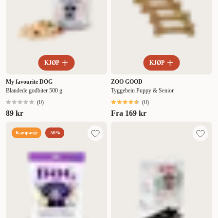
KJØP
KJØP
My favourite DOG
ZOO GOOD
Blandede godbiter 500 g
Tyggebein Puppy & Senior
(
0
)
(
0
)
89 kr
Fra
169 kr
Kampanje
-50%