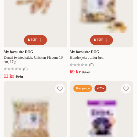
KJØP
KJØP
My favourite DOG
My favourite DOG
Dental twisted stick, Chicken Flavour 10
Hundekjeks Junior bein
cm, 17 g
(
0
)
(
0
)
69 kr
99 kr
11 kr
19 kr
Kampanje
-42%