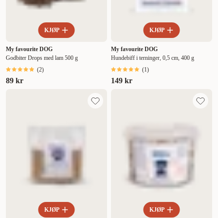
KJØP
KJØP
My favourite DOG
My favourite DOG
Godbiter Drops med lam 500 g
Hundebiff i terninger, 0,5 cm, 400 g
(
2
)
(
1
)
89 kr
149 kr
KJØP
KJØP