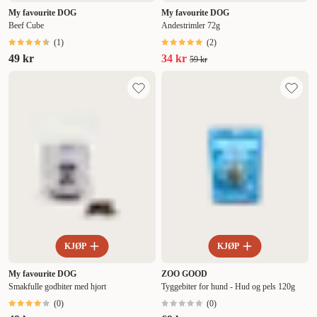
My favourite DOG
My favourite DOG
Beef Cube
Andestrimler 72g
(
1
)
(
2
)
49 kr
34 kr
59 kr
KJØP
KJØP
My favourite DOG
ZOO GOOD
Smakfulle godbiter med hjort
Tyggebiter for hund - Hud og pels 120g
(
0
)
(
0
)