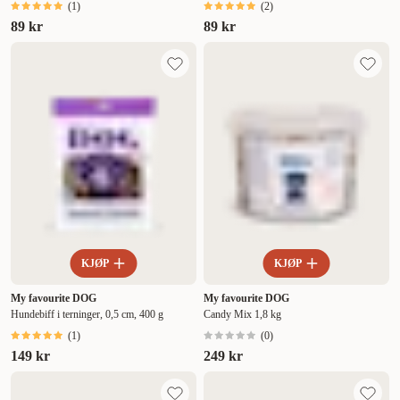
(
1
)
(
2
)
89 kr
89 kr
KJØP
KJØP
My favourite DOG
My favourite DOG
Hundebiff i terninger, 0,5 cm, 400 g
Candy Mix 1,8 kg
(
1
)
(
0
)
149 kr
249 kr