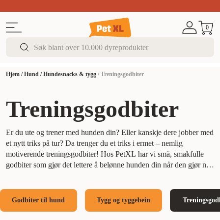
Sommer DEALS!
Opptil 70% rabatt
I butikk & på 
0
Hjem
/
Hund
/
Hundesnacks & tygg
/
Treningsgodbiter
Treningsgodbiter
Er du ute og trener med hunden din? Eller kanskje dere jobber med
et nytt triks på tur? Da trenger du et triks i ermet – nemlig
motiverende treningsgodbiter! Hos PetXL har vi små, smakfulle
godbiter som gjør det lettere å belønne hunden din når den gjør noe
riktig. Disse praktiske bitene er perfekte for å gjøre treningen
morsommere og mer effektiv. Belønn hunden i øyeblikket med en
godbit, og gjør læringen til en positiv opplevelse! Treningsgodbiter
Godbiter til hund
Tygg og tyggebein
Treningsgod
er et nyttig verktøy i hverdagen, men husk at de bør utgjøre en liten
del av hundens daglige kosthold. Utforsk vårt utvalg av sunne og