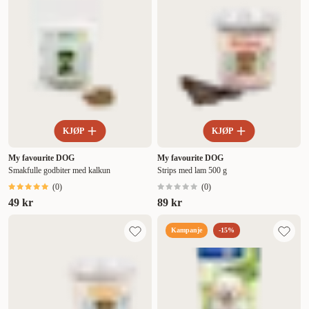
KJØP
KJØP
My favourite DOG
My favourite DOG
Smakfulle godbiter med kalkun
Strips med lam 500 g
(
0
)
(
0
)
49 kr
89 kr
Kampanje
-15%