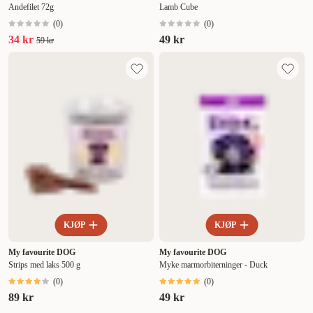
Andefilet 72g
Lamb Cube
(
0
)
(
0
)
34 kr
49 kr
59 kr
KJØP
KJØP
My favourite DOG
My favourite DOG
Strips med laks 500 g
Myke marmorbiterninger - Duck
(
0
)
(
0
)
89 kr
49 kr