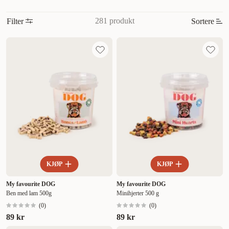
næringsrike alternativer, som støtter både trening og helse!
281 produkt
Filter
Sortere
Mest relevant
Nytt
Høyest pris
Lavest pris
Tilbud
KJØP
KJØP
My favourite DOG
My favourite DOG
Ben med lam 500g
Minihjerter 500 g
(
0
)
(
0
)
89 kr
89 kr