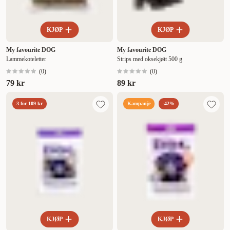
KJØP
KJØP
My favourite DOG
My favourite DOG
Lammekoteletter
Strips med oksekjøtt 500 g
(
0
)
(
0
)
79 kr
89 kr
3 for 109 kr
Kampanje
-42%
KJØP
KJØP