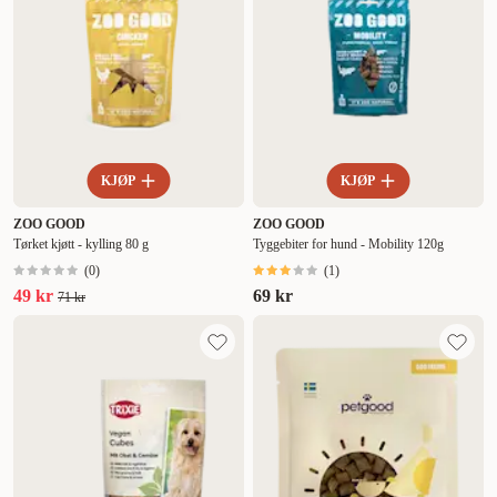
KJØP
KJØP
ZOO GOOD
ZOO GOOD
Tørket kjøtt - kylling 80 g
Tyggebiter for hund - Mobility 120g
(
0
)
(
1
)
49 kr
69 kr
71 kr