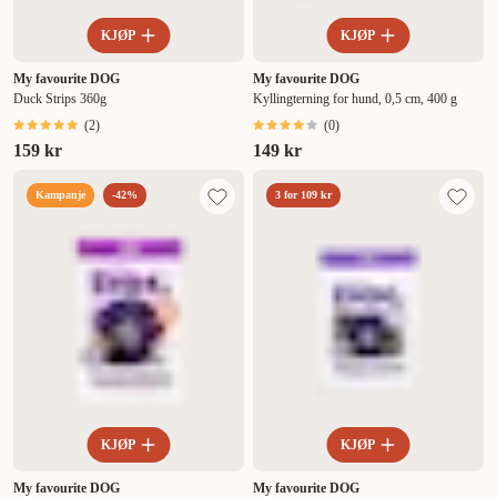
KJØP
KJØP
My favourite DOG
My favourite DOG
Duck Strips 360g
Kyllingterning for hund, 0,5 cm, 400 g
(
2
)
(
0
)
159 kr
149 kr
Kampanje
-42%
3 for 109 kr
KJØP
KJØP
My favourite DOG
My favourite DOG