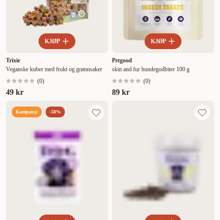
KJØP
KJØP
Trixie
Petgood
Veganske kuber med frukt og grønnsaker
skin and fur hundegodbiter 100 g
(
0
)
(
0
)
49 kr
89 kr
Kampanje
-58%