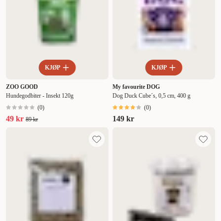
KJØP
KJØP
ZOO GOOD
My favourite DOG
Hundegodbiter - Insekt 120g
Dog Duck Cube´s, 0,5 cm, 400 g
(
0
)
(
0
)
49 kr
149 kr
89 kr