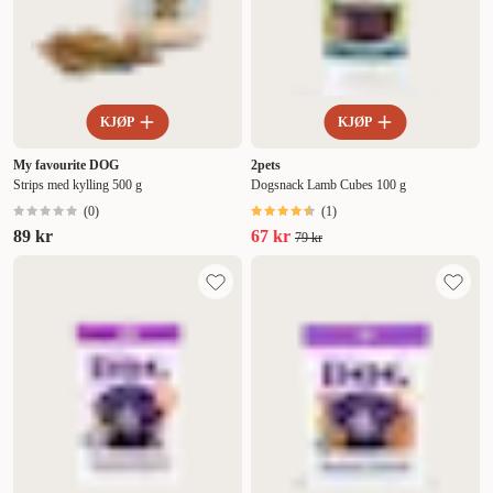
KJØP
KJØP
My favourite DOG
2pets
Strips med kylling 500 g
Dogsnack Lamb Cubes 100 g
(
0
)
(
1
)
89 kr
67 kr
79 kr