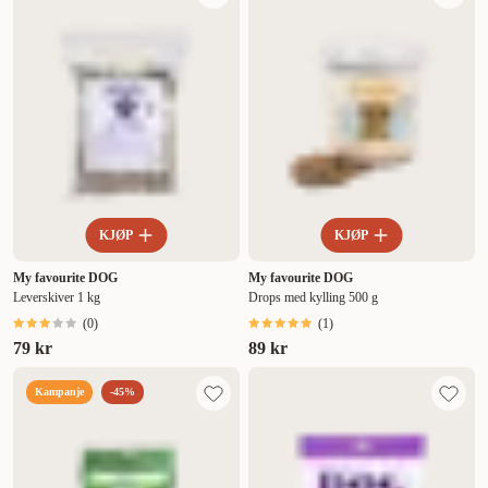
KJØP
KJØP
My favourite DOG
My favourite DOG
Leverskiver 1 kg
Drops med kylling 500 g
(
0
)
(
1
)
79 kr
89 kr
Kampanje
-45%