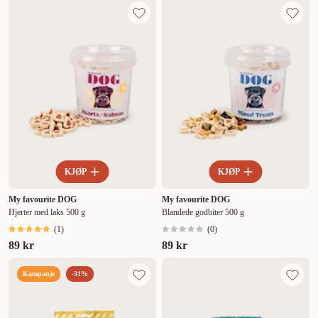
KJØP
KJØP
My favourite DOG
My favourite DOG
Hjerter med laks 500 g
Blandede godbiter 500 g
(
1
)
(
0
)
89 kr
89 kr
Kampanje
-31%