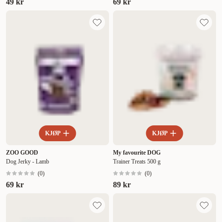
49 kr
69 kr
KJØP
KJØP
ZOO GOOD
My favourite DOG
Dog Jerky - Lamb
Trainer Treats 500 g
(
0
)
(
0
)
69 kr
89 kr