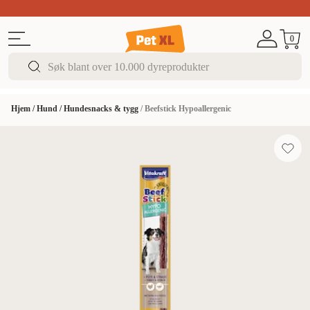
Sommer DEALS!
Opptil 70% rabatt
I butikk & på 
0
Hjem
/
Hund
/
Hundesnacks & tygg
/
Beefstick Hypoallergenic