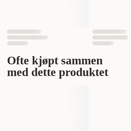
Vekt
12 gram
Antall i pakken
1 st
50 st
EAN nummer
4008239288059
Ofte kjøpt sammen
med dette produktet