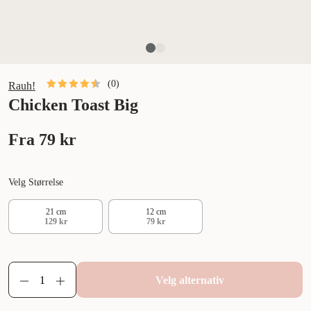
(
0
)
Rauh!
Chicken Toast Big
Fra
79 kr
Velg Størrelse
21 cm
12 cm
129 kr
79 kr
Velg alternativ