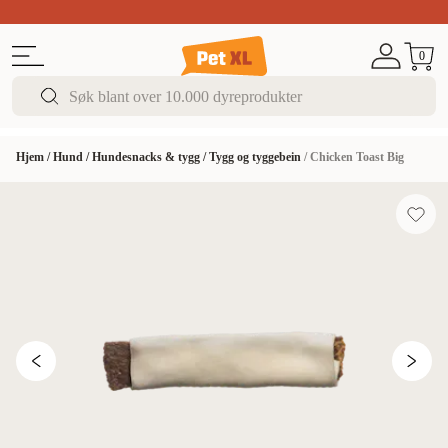
Sommer DEALS!
Opptil 70% rabatt
I butikk & på 
0
Hjem
/
Hund
/
Hundesnacks & tygg
/
Tygg og tyggebein
/
Chicken Toast Big