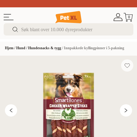
Sommer DEALS!
Opptil 70% rabatt
I butikk & på 
0
Hjem
/
Hund
/
Hundesnacks & tygg
/
Innpakkede kyllingpinner i 5-pakning