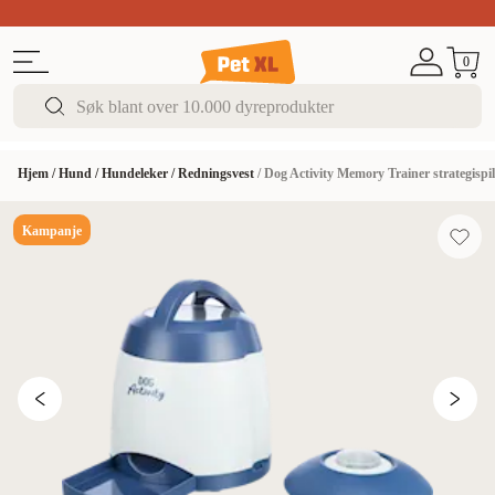
Sommer DEALS!
Opptil 70% rabatt
I butikk & på 
0
Hjem
/
Hund
/
Hundeleker
/
Redningsvest
/
Dog Activity Memory Trainer strategispill
Kampanje