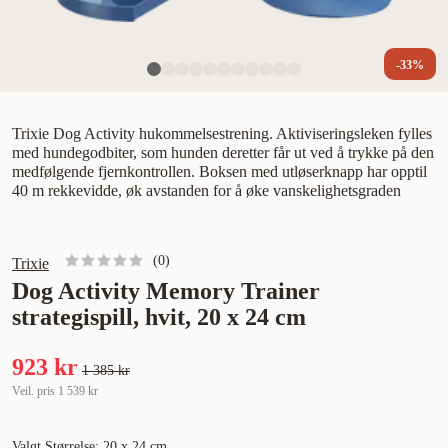
-33%
Trixie Dog Activity hukommelsestrening. Aktiviseringsleken fylles
med hundegodbiter, som hunden deretter får ut ved å trykke på den
medfølgende fjernkontrollen. Boksen med utløserknapp har opptil
40 m rekkevidde, øk avstanden for å øke vanskelighetsgraden
(
0
)
Trixie
Dog Activity Memory Trainer
strategispill, hvit, 20 x 24 cm
923 kr
1 385 kr
Veil. pris
1 539 kr
Valgt Størrelse: 20 x 24 cm