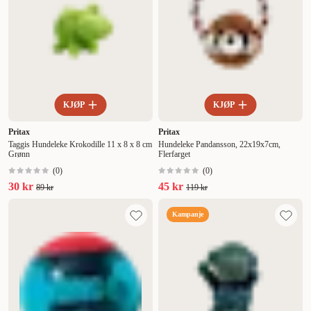
KJØP
KJØP
Pritax
Pritax
Taggis Hundeleke Krokodille 11 x 8 x 8 cm
Hundeleke Pandansson, 22x19x7cm,
Grønn
Flerfarget
(
0
)
(
0
)
30 kr
45 kr
89 kr
119 kr
Kampanje