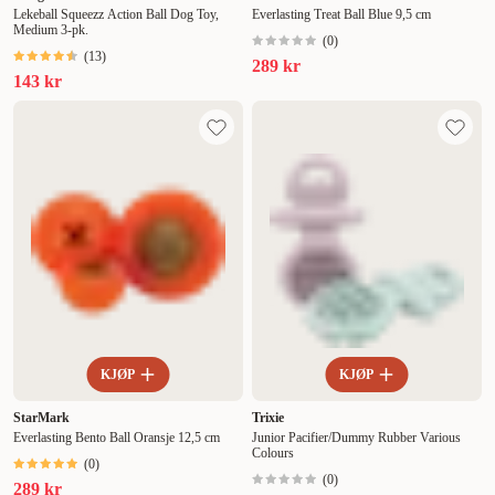
Lekeball Squeezz Action Ball Dog Toy,
Everlasting Treat Ball Blue 9,5 cm
Medium 3-pk.
(
0
)
(
13
)
289 kr
143 kr
KJØP
KJØP
StarMark
Trixie
Everlasting Bento Ball Oransje 12,5 cm
Junior Pacifier/Dummy Rubber Various
Colours
(
0
)
(
0
)
289 kr