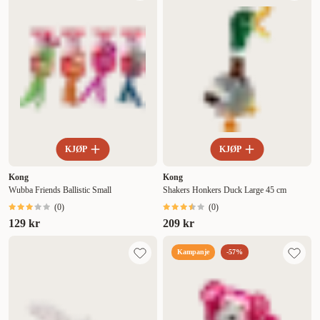
KJØP
KJØP
Kong
Kong
Wubba Friends Ballistic Small
Shakers Honkers Duck Large 45 cm
(
0
)
(
0
)
129 kr
209 kr
Kampanje
-57%