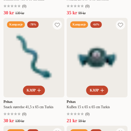
(
0
)
(
0
)
30 kr
35 kr
139 kr
99 kr
Kampanje
-78%
Kampanje
-64%
KJØP
KJØP
Pritax
Pritax
Snack størrelse 41,5 x 65 cm Turkis
KuBen 15 x 65 x 65 cm Turkis
(
0
)
(
0
)
30 kr
21 kr
139 kr
59 kr