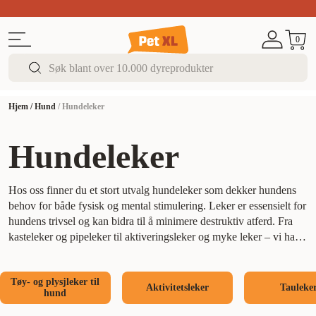
Sommer DEALS!
Opptil 70% rabatt
I butikk & på 
0
Hjem
/
Hund
/
Hundeleker
Hundeleker
Hos oss finner du et stort utvalg hundeleker som dekker hundens
behov for både fysisk og mental stimulering. Leker er essensielt for
hundens trivsel og kan bidra til å minimere destruktiv atferd. Fra
kasteleker og pipeleker til aktiveringsleker og myke leker – vi har
noe for alle hunder.
Hvorfor hunden trenger leker
Leker gir hunden
din muligheten til å være aktiv og engasjert, samtidig som det
Tøy- og plysjleker til
styrker båndet mellom dere. En stimulert hund er en lykkelig hund,
Aktivitetsleker
Tauleke
hund
og med riktige leker kan du holde hunden din i toppform både
mentalt og fysisk.
Finn den riktige leken for din hund
Uansett alder,