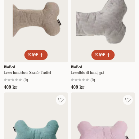
KJØP
KJØP
BiaBed
BiaBed
Leker hundebein Skanör Trøffel
Lekeribbe til hund, grå
(
0
)
(
0
)
409 kr
409 kr