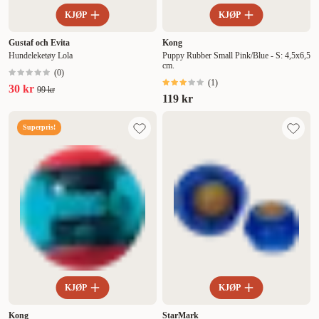
KJØP
KJØP
Gustaf och Evita
Kong
Hundeleketøy Lola
Puppy Rubber Small Pink/Blue - S: 4,5x6,5
cm.
(
0
)
(
1
)
30 kr
99 kr
119 kr
Superpris!
KJØP
KJØP
Kong
StarMark