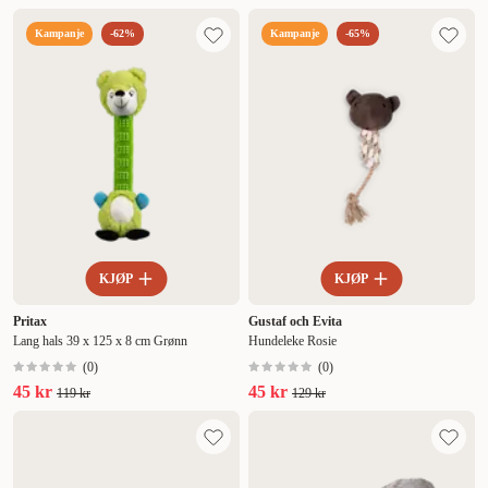
Kampanje
-62%
Kampanje
-65%
KJØP
KJØP
Pritax
Gustaf och Evita
Lang hals 39 x 125 x 8 cm Grønn
Hundeleke Rosie
(
0
)
(
0
)
45 kr
45 kr
119 kr
129 kr