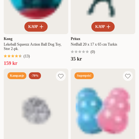
KJØP
KJØP
Kong
Pritax
Lekeball Squeezz Action Ball Dog Toy,
NetBall 20 x 17 x 65 cm Turkis
Stor 2-pk.
(
0
)
(
13
)
35 kr
159 kr
Kampanje
-70%
Superpris!