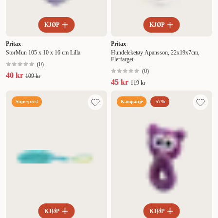
KJØP
KJØP
Pritax
Pritax
StorMun 105 x 10 x 16 cm Lilla
Hundeleketøy Apansson, 22x19x7cm,
Flerfarget
(
0
)
(
0
)
40 kr
109 kr
45 kr
119 kr
Superpris!
Kampanje
-57%
KJØP
KJØP