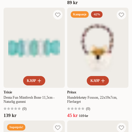
89 kr
Kampanje
-62%
KJØP
KJØP
Trixie
Pritax
Denta Fun Mintfresh Bone 11,5cm -
Hundeleketøy Foxson, 22x19x7cm,
Naturlig gummi
Flerfarget
(
0
)
(
0
)
139 kr
45 kr
119 kr
Superpris!