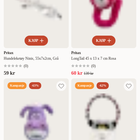
KJØP
KJØP
Pritax
Pritax
Hundeleketøy Ninis, 55x7x2cm, Grå
LongTail 45 x 13 x 7 cm Rosa
(
0
)
(
0
)
59 kr
60 kr
139 kr
Kampanje
-63%
Kampanje
-62%