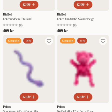
KJØP
KJØP
BiaBed
BiaBed
Lekehundbein Rib Sand
Leken hundelabb Skanör Beige
(
0
)
(
0
)
409 kr
409 kr
Kampanje
-78%
Kampanje
-65%
KJØP
KJØP
Pritax
Pritax
Snacksorm 415 x 65 cm Lilla
NetBall 20 x 17 x 65 cm Rosa