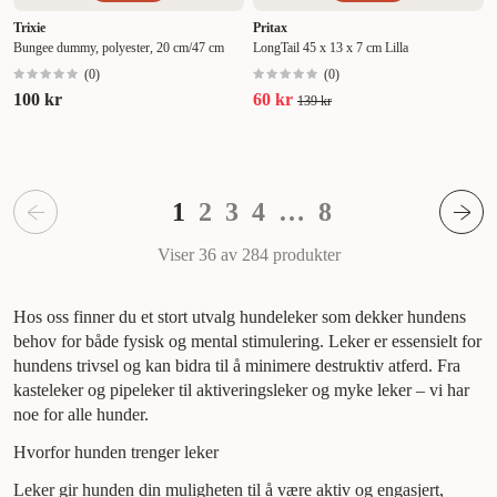
Trixie
Pritax
Bungee dummy, polyester, 20 cm/47 cm
LongTail 45 x 13 x 7 cm Lilla
(
0
)
(
0
)
100 kr
60 kr
139 kr
1
2
3
4
…
8
Viser 36 av 284
produkter
Hos oss finner du et stort utvalg hundeleker som dekker hundens
behov for både fysisk og mental stimulering. Leker er essensielt for
hundens trivsel og kan bidra til å minimere destruktiv atferd. Fra
kasteleker og pipeleker til aktiveringsleker og myke leker – vi har
noe for alle hunder.
Hvorfor hunden trenger leker
Leker gir hunden din muligheten til å være aktiv og engasjert,