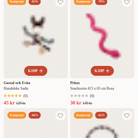
Kampanje
-65%
Kampanje
-78%
KJØP
KJØP
Gustaf och Evita
Pritax
Hundeleke Sadie
Snacksorm 415 x 65 cm Rosa
(
0
)
(
0
)
45 kr
30 kr
129 kr
139 kr
Kampanje
-66%
Kampanje
-62%