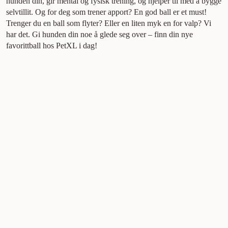
hunden din, gir mental og fysisk trening, og hjelper til med å bygge
selvtillit. Og for deg som trener apport? En god ball er et must!
Trenger du en ball som flyter? Eller en liten myk en for valp? Vi
har det. Gi hunden din noe å glede seg over – finn din nye
favorittball hos PetXL i dag!