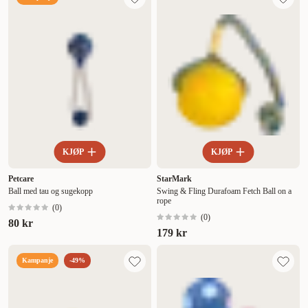
KJØP
KJØP
Petcare
StarMark
Ball med tau og sugekopp
Swing & Fling Durafoam Fetch Ball on a
rope
(
0
)
(
0
)
80 kr
179 kr
Kampanje
-49%