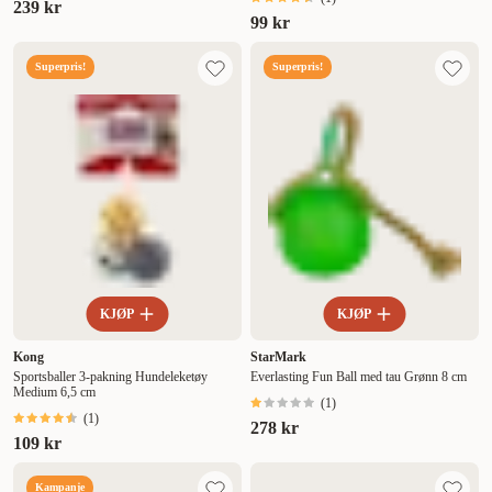
239 kr
99 kr
Superpris!
Superpris!
KJØP
KJØP
Kong
StarMark
Sportsballer 3-pakning Hundeleketøy
Everlasting Fun Ball med tau Grønn 8 cm
Medium 6,5 cm
(
1
)
(
1
)
278 kr
109 kr
Kampanje