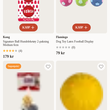
KJØP
KJØP
Kong
Flamingo
Signature Ball Hundeleketøy 2-pakning
Dog Toy Latex Football Display
Medium 6cm
(
0
)
(
4
)
79 kr
179 kr
Superpris!