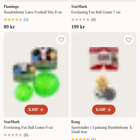
Flamingo
StarMark
Hundeleketøy Latex Football Mix 8 cm
Everlasting Fun Ball Grønn 7 cm
(
1
)
(
0
)
89 kr
199 kr
KJØP
KJØP
StarMark
Kong
Everlasting Fun Ball Grønn 9 cm
Sportsballer i 3-pakning Hundeleketøy X-
Small 4cm
(
0
)
(
1
)