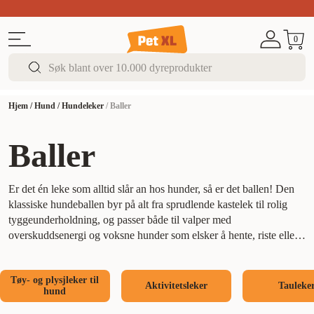
Sommer DEALS!
Opptil 70% rabatt
I butikk & på 
0
Hjem
/
Hund
/
Hundeleker
/
Baller
Baller
Er det én leke som alltid slår an hos hunder, så er det ballen! Den
klassiske hundeballen byr på alt fra sprudlende kastelek til rolig
tyggeunderholdning, og passer både til valper med
overskuddsenergi og voksne hunder som elsker å hente, riste eller
bare bære på noe.
Hos PetXL finner du baller i ulike størrelser,
former og materialer – alt fra myke skumballer til slitesterke
Tøy- og plysjleker til
varianter som tåler tygging. Mange hundeballer kommer også med
Aktivitetsleker
Tauleke
hund
pipelyd eller uforutsigbar sprett som gjør leken ekstra spennende.
Perfekt for å holde nysgjerrigheten og lekelysten oppe!
Balllek er