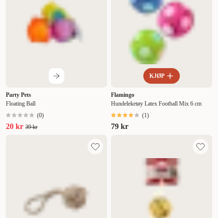
KJØP
Party Pets
Flamingo
Floating Ball
Hundeleketøy Latex Football Mix 6 cm
(
0
)
(
1
)
20 kr
79 kr
39 kr