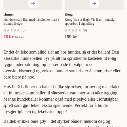
Hunter
Kong
Hundeleketøy Ball med håndløkke Inari S
Kong Twistz High-Viz Ball – studsig
Bomull Beige
apportboll i signalfärg
(
0
)
(
0
)
76 kr
159 kr
107 kr
Er det én leke som alltid slår an hos hunder, så er det ballen! Den
klassiske hundeballen byr på alt fra sprudlende kastelek til rolig
tyggeunderholdning, og passer både til valper med
overskuddsenergi og voksne hunder som elsker å hente, riste eller
bare bære på noe.
Hos PetXL finner du baller i ulike størrelser, former og materialer –
alt fra myke skumballer til slitesterke varianter som tåler tygging.
Mange hundeballer kommer også med pipelyd eller uforutsigbar
sprett som gjør leken ekstra spennende. Perfekt for å holde
nysgjerrigheten og lekelysten oppe!
Balllek er ikke bare gøy – det styrker båndet mellom deg og