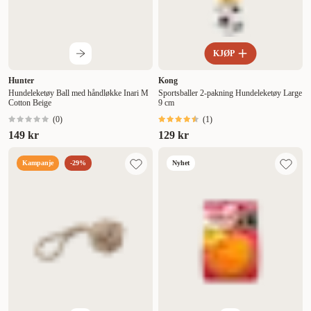
KJØP
Hunter
Kong
Hundeleketøy Ball med håndløkke Inari M
Sportsballer 2-pakning Hundeleketøy Large
Cotton Beige
9 cm
(
0
)
(
1
)
149 kr
129 kr
Kampanje
-29%
Nyhet