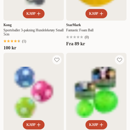
KJØP
KJØP
Kong
StarMark
Sportsballer 3-pakning Hundeleketøy Small
Fantastic Foam Ball
5cm
(
0
)
(
1
)
Fra
89 kr
100 kr
KJØP
KJØP