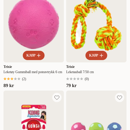
KJØP
KJØP
Trixie
Trixie
Leketøy Gummiball med poteavtrykk 6 cm
Leketauball 7/50 cm
(
2
)
(
0
)
89 kr
79 kr