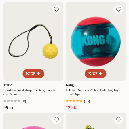
KJØP
KJØP
Trixie
Kong
Sportsball med stropp i naturgummi 6
Lekeball Squeezz Action Ball Dog Toy,
cm/35 cm
Small 3-pk.
(
0
)
(
13
)
99 kr
129 kr