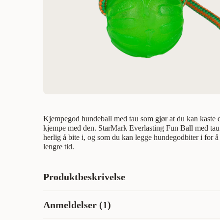
Kjempegod hundeball med tau som gjør at du kan kaste d
kjempe med den. StarMark Everlasting Fun Ball med tau e
herlig å bite i, og som du kan legge hundegodbiter i for 
lengre tid.
Produktbeskrivelse
Fantastisk hundeball med tau som gjør at du kan kaste de
Anmeldelser (1)
Starmark Everlasting Fun Ball med tau er en stor favoritt 
du kan putte godbiter i for å holde hunden aktiv over leng