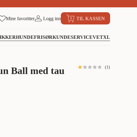
Mine favoritter
Logg inn
TIL KASSEN
0
IKKER
HUNDEFRISØR
KUNDESERVICE
VETXL
(
1
)
un Ball med tau