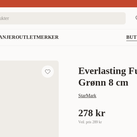
nett
ANJER
OUTLET
MERKER
BUT
Everlasting F
Grønn 8 cm
StarMark
278 kr
Veil. pris
289 kr