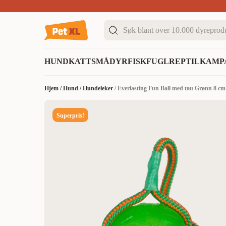
Sommer DEALS!
Opptil 70% rabatt
I butikk & på 
HUND
KATT
SMÅDYR
FISK
FUGL
REPTIL
KAMP
Hjem
/
Hund
/
Hundeleker
/
Everlasting Fun Ball med tau Grønn 8 cm
Superpris!