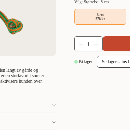
Valgt Størrelse: 8 cm
8 cm
278 kr
På lager
en langt av gårde og
r en storfavoritt som er
å aktivisere hunden over
n langt og slåss med den.
som er herlig å bite i og som
re tid.