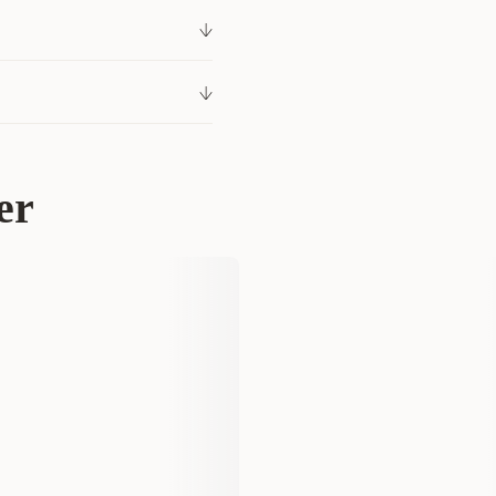
et og lang levetid – flere
d ivrige hunder. Den er
201284001
og sammen med eier. Noen få
evde en sterk kjemisk lukt.
r 278 kr
Hund
Hundeleker
er
StarMark
6351548
8 cm
500 gram
1 st