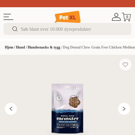
Sommer DEALS!
Opptil 70% rabatt
I butikk & på 
0
Hjem
/
Hund
/
Hundesnacks & tygg
/
Dog Dental Chew Grain Free Chicken Medium 