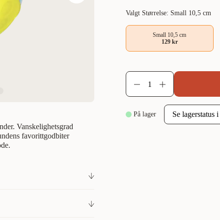
Valgt Størrelse: Small 10,5 cm
Small 10,5 cm
129 kr
På lager
under. Vanskelighetsgrad
ndens favorittgodbiter
ode.
nernivå med vanskelighetsgrad
ens favorittgodbit eller -
itene.