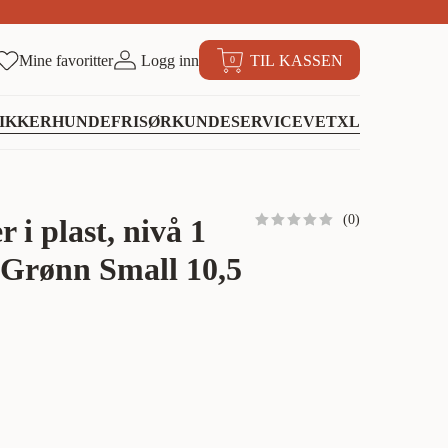
Mine favoritter
Logg inn
TIL KASSEN
0
IKKER
HUNDEFRISØR
KUNDESERVICE
VETXL
(
0
)
 i plast, nivå 1
 Grønn Small 10,5