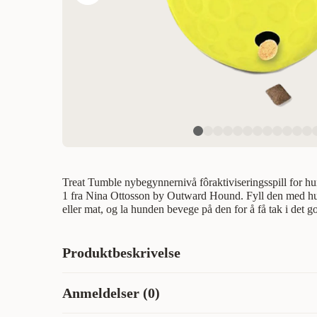
Treat Tumble nybegynnernivå fôraktiviseringsspill for h
1 fra Nina Ottosson by Outward Hound. Fyll den med hu
eller mat, og la hunden bevege på den for å få tak i det g
Produktbeskrivelse
Treat Tumble mataktiveringsspill for hunder på nybegyn
Anmeldelser (0)
1 fra Nina Ottosson by Outward Hound. Fyll den med hund
mat, og la hunden sette den i bevegelse for å få tak i godb