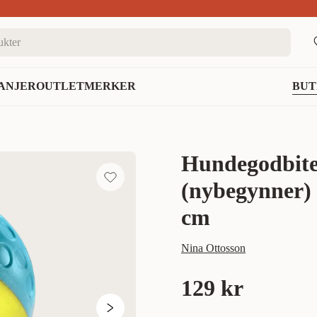
nett
ANJER
OUTLET
MERKER
BUT
Hundegodbiter
(nybegynner)
cm
Nina Ottosson
129 kr