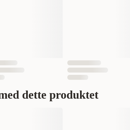
1 st
700603673266
med dette produktet