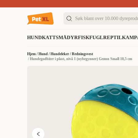
Sommer DEALS!
Opptil 70% rabatt
I butikk & på 
HUND
KATT
SMÅDYR
FISK
FUGL
REPTIL
KAMP
Hjem
/
Hund
/
Hundeleker
/
Redningsvest
/
Hundegodbiter i plast, nivå 1 (nybegynner) Grønn Small 10,5 cm