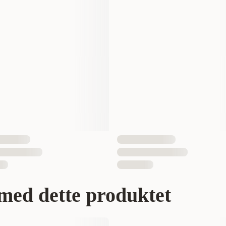
45 gram
Ja
1 st
7350086571066
med dette produktet