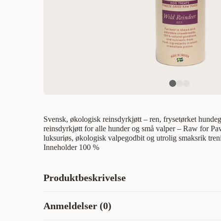
Svensk, økologisk reinsdyrkjøtt – ren, frysetørket hund
reinsdyrkjøtt for alle hunder og små valper – Raw for P
luksuriøs, økologisk valpegodbit og utrolig smaksrik tren
Inneholder 100 %
Produktbeskrivelse
Svensk økologisk reinkjøtt - ren frysetørket hundegodbit 
Anmeldelser (0)
alle hunder og små valper - Raw for Paw Wild Reindeer e
valpegodbit og ekstremt velsmakende treningsgodbit for