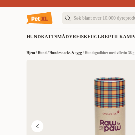
Sommer DEALS!
Opptil 70% rabatt
I butikk & på 
HUND
KATT
SMÅDYR
FISK
FUGL
REPTIL
KAMP
Hjem
/
Hund
/
Hundesnacks & tygg
/
Hundegodbiter med villrein 38 g