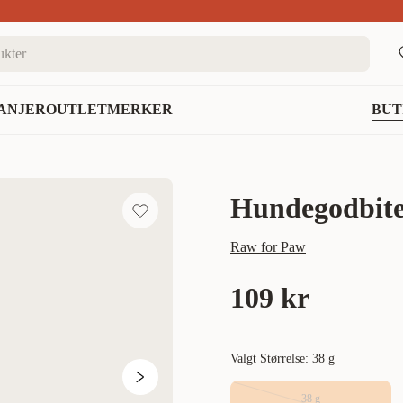
nett
ANJER
OUTLET
MERKER
BUT
Hundegodbiter
Raw for Paw
109 kr
Valgt Størrelse: 38 g
38 g