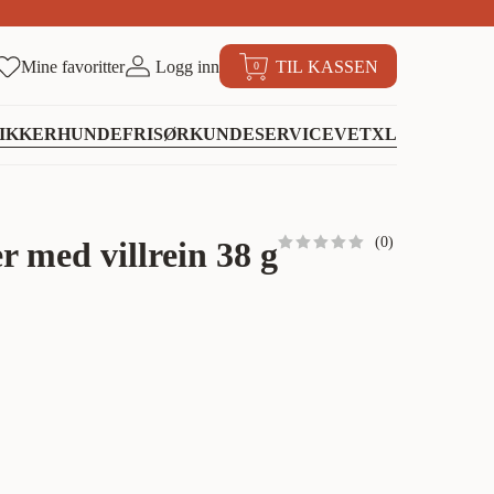
Mine favoritter
Logg inn
TIL KASSEN
0
IKKER
HUNDEFRISØR
KUNDESERVICE
VETXL
(
0
)
 med villrein 38 g