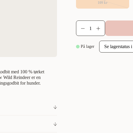
109 kr
På lager
egodbit med 100 % tørket
aw Wild Reindeer er en
ingsgodbit for hunder.
med 100 % tørket reinkjøtt for
r en luksuriøs, økologisk
 hunden din. Inneholder 100 %