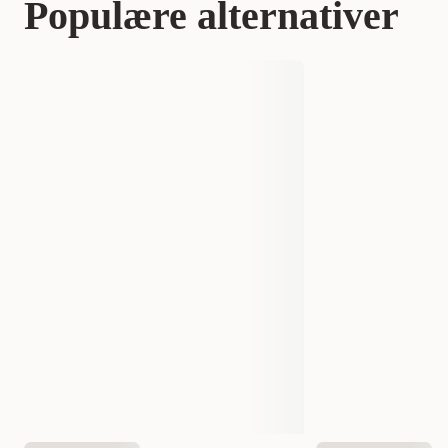
Populære alternativer
Varemerke
Rauh!
Produsentens artikkelnummer
1113N
Opprinnelsesland
Finland
Størrelse
150 g
Egnet for
Hund
Måle
25 cm
EAN nummer
6438047211136