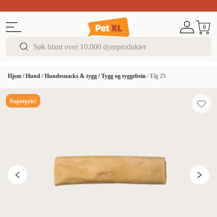
Sommer DEALS!
Opptil 70% rabatt
I butikk & på 
0
Hjem
/
Hund
/
Hundesnacks & tygg
/
Tygg og tyggebein
/
Elg 25
Superpris!