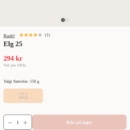
(
1
)
Rauh!
Elg 25
294 kr
Veil. pris
339 kr
Valgt Størrelse: 150 g
150 g
294 kr
Ikke på lager