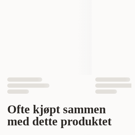
Antall i pakken
1 st
EAN nummer
891618009505
Ofte kjøpt sammen
med dette produktet