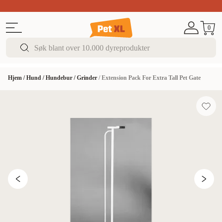
Sommer DEALS!
Opptil 70% rabatt
I butikk & på 
0
Hjem
/
Hund
/
Hundebur
/
Grinder
/
Extension Pack For Extra Tall Pet Gate