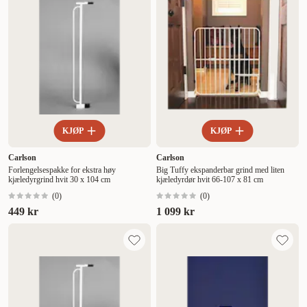
KJØP
KJØP
Carlson
Carlson
Forlengelsespakke for ekstra høy
Big Tuffy ekspanderbar grind med liten
kjæledyrgrind hvit 30 x 104 cm
kjæledyrdør hvit 66-107 x 81 cm
(
0
)
(
0
)
449 kr
1 099 kr