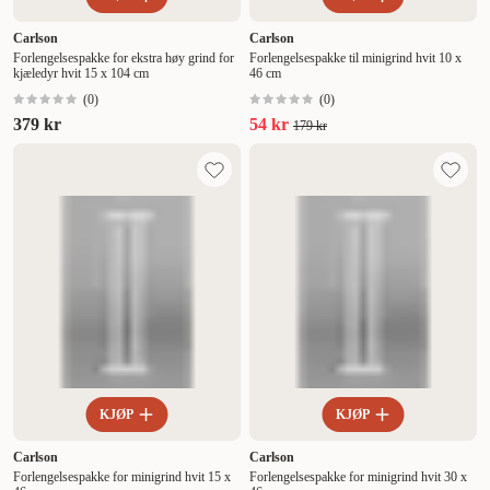
Carlson
Carlson
Forlengelsespakke for ekstra høy grind for
Forlengelsespakke til minigrind hvit 10 x
kjæledyr hvit 15 x 104 cm
46 cm
(
0
)
(
0
)
379 kr
54 kr
179 kr
KJØP
KJØP
Carlson
Carlson
Forlengelsespakke for minigrind hvit 15 x
Forlengelsespakke for minigrind hvit 30 x