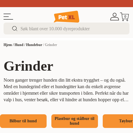
Sommer DEALS!
Opptil 70% rabatt
I butikk & på 
0
Hjem
/
Hund
/
Hundebur
/
Grinder
Grinder
Noen ganger trenger hunden din litt ekstra trygghet – og du også.
Med en hundegrind eller et hundegitter kan du enkelt avgrense
områder i hjemmet eller sikre transporten i bilen. Perfekt når du har
valp i hus, venter besøk, eller vil hindre at hunden hopper opp eller
forsvinner ut døren.
Hos PetXL finner du:
Grind til døråpninger og
trapper
Grind og avdelere til bilens bagasjerom
Sammenleggbare
Plastbur og stålbur til
valpegrinder og hundehager
Modeller for både innendørs og
Bilbur til hund
Tøybur
hund
utendørs bruk
Grindene våre er laget i solide materialer og finnes i
ulike størrelser og utførelser – med eller uten dør, høydejustering