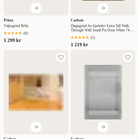
Pritax
Carlson
Valpegrind Bella
Døgngrind for kjæledyr Extra Tall Walk
Through With Small Pet Door White 74-99
(
6
)
x 104 cm
(
1
)
1 299 kr
1 219 kr