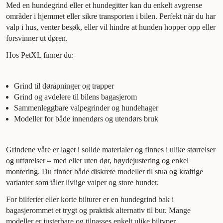
Med en hundegrind eller et hundegitter kan du enkelt avgrense
områder i hjemmet eller sikre transporten i bilen. Perfekt når du har
valp i hus, venter besøk, eller vil hindre at hunden hopper opp eller
forsvinner ut døren.
Hos PetXL finner du:
Grind til døråpninger og trapper
Grind og avdelere til bilens bagasjerom
Sammenleggbare valpegrinder og hundehager
Modeller for både innendørs og utendørs bruk
Grindene våre er laget i solide materialer og finnes i ulike størrelser
og utførelser – med eller uten dør, høydejustering og enkel
montering. Du finner både diskrete modeller til stua og kraftige
varianter som tåler livlige valper og store hunder.
For bilferier eller korte bilturer er en hundegrind bak i
bagasjerommet et trygt og praktisk alternativ til bur. Mange
modeller er justerbare og tilpasses enkelt ulike biltyper.