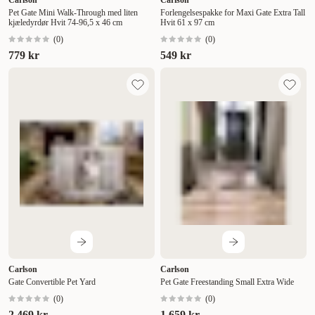
Carlson
Carlson
Pet Gate Mini Walk-Through med liten
Forlengelsespakke for Maxi Gate Extra Tall
kjæledyrdør Hvit 74-96,5 x 46 cm
Hvit 61 x 97 cm
(
0
)
(
0
)
779 kr
549 kr
Carlson
Carlson
Gate Convertible Pet Yard
Pet Gate Freestanding Small Extra Wide
(
0
)
(
0
)
2 469 kr
1 659 kr