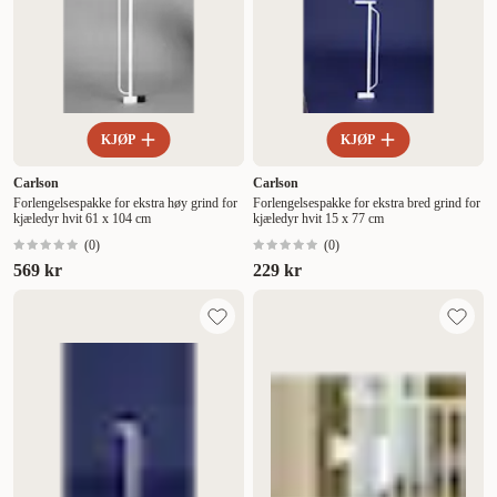
KJØP
KJØP
Carlson
Carlson
Forlengelsespakke for ekstra høy grind for
Forlengelsespakke for ekstra bred grind for
kjæledyr hvit 61 x 104 cm
kjæledyr hvit 15 x 77 cm
(
0
)
(
0
)
569 kr
229 kr