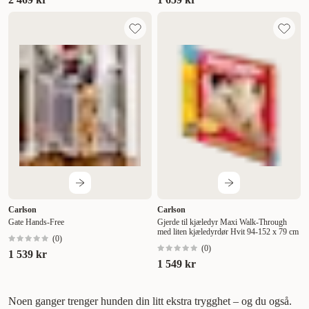
Carlson
Carlson
Gate Hands-Free
Gjerde til kjæledyr Maxi Walk-Through
med liten kjæledyrdør Hvit 94-152 x 79 cm
(
0
)
(
0
)
1 539 kr
1 549 kr
Noen ganger trenger hunden din litt ekstra trygghet – og du også.