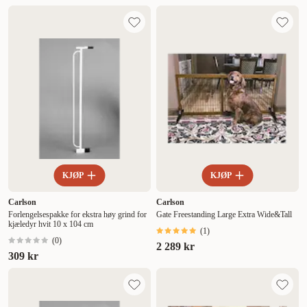
KJØP
KJØP
Carlson
Carlson
Forlengelsespakke for ekstra høy grind for
Gate Freestanding Large Extra Wide&Tall
kjæledyr hvit 10 x 104 cm
(
1
)
(
0
)
2 289 kr
309 kr