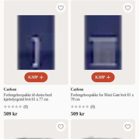
KJØP
KJØP
Carlson
Carlson
Forlengelsespakke til ekstra bred
Forlengelsespakke for Maxi Gate hvit 61 x
kjæledyrgrind hvit 61 x 77 cm
79 cm
(
0
)
(
0
)
509 kr
509 kr