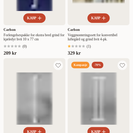
KJØP
KJØP
Carlson
Carlson
Forlengelsespakke for ekstra bred grind for
Veggmonteringssett for konvertibel
kjæledyr hvit 10 x 77 cm
luftegård og grind hvit 4-pk.
(
0
)
(
1
)
209 kr
329 kr
Kampanje
-70%
KJØP
KJØP