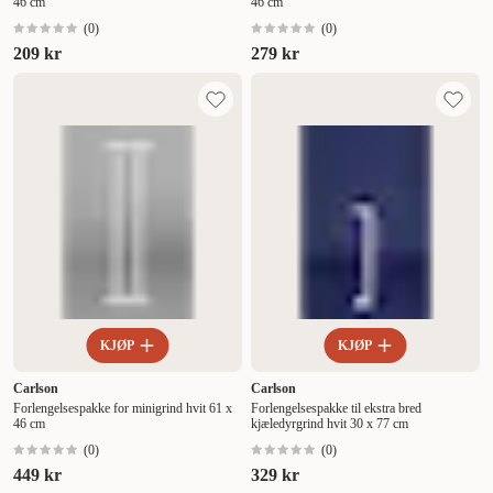
46 cm
46 cm
(
0
)
(
0
)
209 kr
279 kr
KJØP
KJØP
Carlson
Carlson
Forlengelsespakke for minigrind hvit 61 x
Forlengelsespakke til ekstra bred
46 cm
kjæledyrgrind hvit 30 x 77 cm
(
0
)
(
0
)
449 kr
329 kr