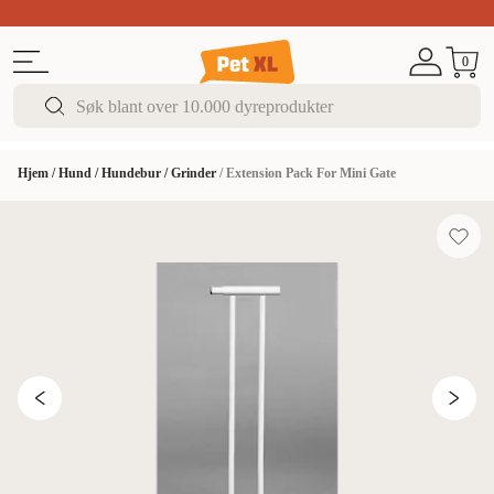
Sommer DEALS!
Opptil 70% rabatt
I butikk & på 
0
Hjem
/
Hund
/
Hundebur
/
Grinder
/
Extension Pack For Mini Gate