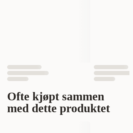
Antall i pakken
1 st
EAN nummer
891618000168
Ofte kjøpt sammen
med dette produktet