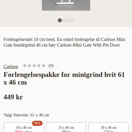
Forlengelsesdel 10 cm bred. En enkel forlengelse til Carlson Mini
Gate hundegrind 46 cm høy Carlson-Mini Gate With Pet Door.
(
0
)
Carlson
Forlengelsespakke for minigrind hvit 61
x 46 cm
449 kr
Valgt Størrelse: 61 x 46 cm
70
%
10 x 46 cm
15 x 46 cm
30 x 46 cm
54 kr
209 kr
279 kr
179 kr