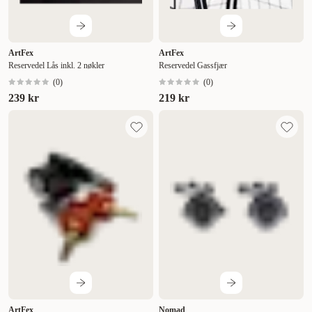
ArtFex
ArtFex
Reservedel Lås inkl. 2 nøkler
Reservedel Gassfjær
(
0
)
(
0
)
239 kr
219 kr
ArtFex
Nomad