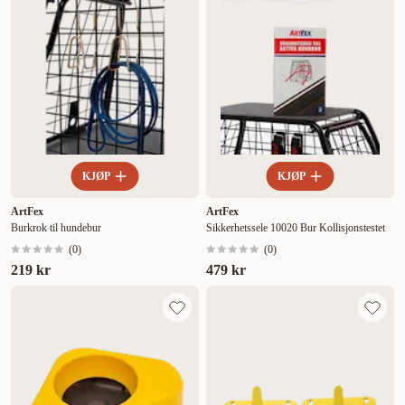
KJØP
KJØP
ArtFex
ArtFex
Burkrok til hundebur
Sikkerhetssele 10020 Bur Kollisjonstestet
(
0
)
(
0
)
219 kr
479 kr