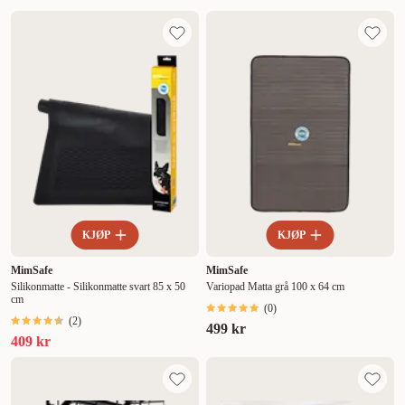
Mest relevant
Nytt
Høyest pris
Lavest pris
Tilbud
KJØP
KJØP
MimSafe
MimSafe
Silikonmatte - Silikonmatte svart 85 x 50
Variopad Matta grå 100 x 64 cm
cm
(
0
)
(
2
)
499 kr
409 kr