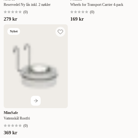
Reservedel Ny lås inkl. 2 nøkler
Wheels for Transport Carrier 4-pack
(
0
)
(
0
)
279 kr
169 kr
Nyhet
MimSafe
Vattenskål Rostfri
(
0
)
369 kr