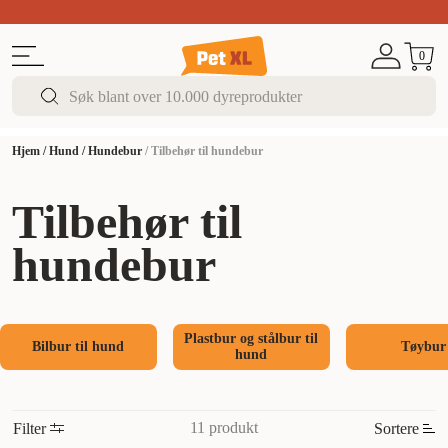
Sommer DEALS!
Opptil 70% rabatt
I butikk & på 
0
Hjem
/
Hund
/
Hundebur
/
Tilbehør til hundebur
Tilbehør til
hundebur
Plastbur og stålbur til
Bilbur til hund
Tøybur
hund
11 produkt
Filter
Sortere