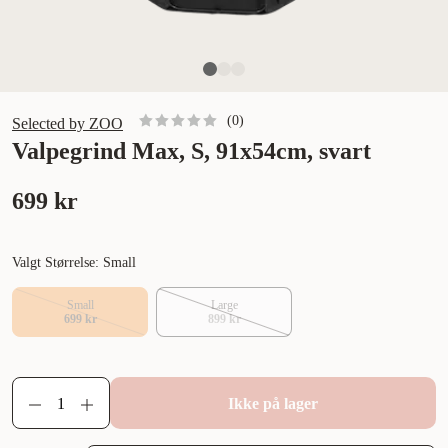
(
0
)
Selected by ZOO
Valpegrind Max, S, 91x54cm, svart
699 kr
Valgt Størrelse: Small
Small
Large
699 kr
899 kr
Ikke på lager