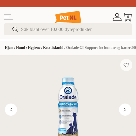
Sommer DEALS!
Opptil 70% rabatt
I butikk & på 
0
Hjem
/
Hund
/
Hygiene
/
Kosttilskudd
/
Oralade GI Support for hunder og katter 50