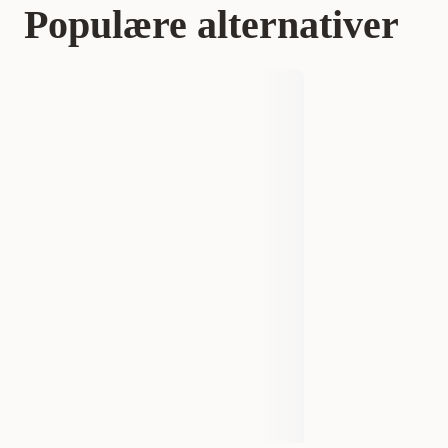
Populære alternativer
Varemerke
Oralade
Produsentens artikkelnummer
ORA500
Størrelse
500 ml
Vekt
500 gram
EAN nummer
5060139550000