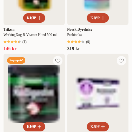
KJØP
KJØP
Trikem
Norsk Dyrehelse
WorkingDog B-Vitamin Hund 500 ml
Probiotika
(
1
)
(
0
)
146 kr
319 kr
Superpris!
KJØP
KJØP