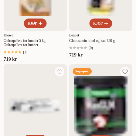
KJØP
KJØP
Olewo
Biopet
Gulrotpellets for hunder 5 kg -
Glukosamin hund og katt 750 g
Gulrotpellets for hunder
(
0
)
(
1
)
719 kr
719 kr
Superpris!