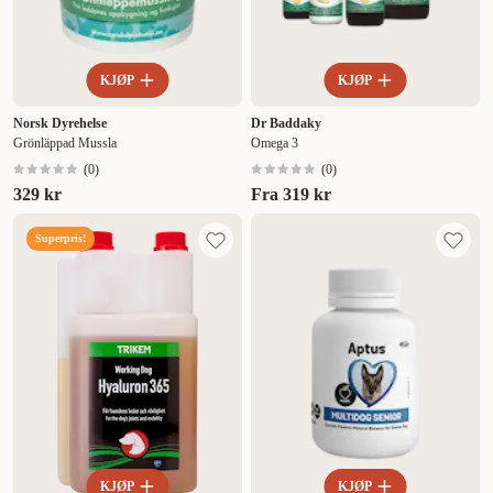
KJØP
KJØP
Norsk Dyrehelse
Dr Baddaky
Grönläppad Mussla
Omega 3
(
0
)
(
0
)
329 kr
Fra
319 kr
Superpris!
KJØP
KJØP