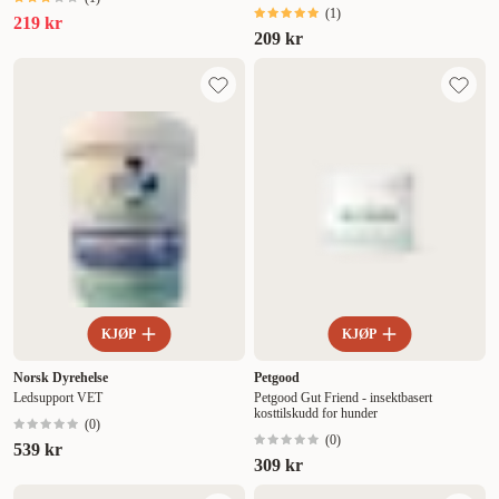
(
1
)
219 kr
209 kr
KJØP
KJØP
Norsk Dyrehelse
Petgood
Ledsupport VET
Petgood Gut Friend - insektbasert
kosttilskudd for hunder
(
0
)
(
0
)
539 kr
309 kr