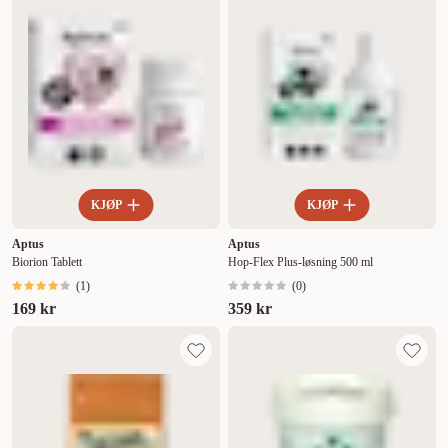
KJØP
KJØP
Aptus
Aptus
Biorion Tablett
Hop-Flex Plus-løsning 500 ml
(
1
)
(
0
)
169 kr
359 kr