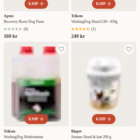
KJØP
KJØP
Aptus
Trikem
Recovery Boost Dog Pasta
WorkingDog MaxGLM+ 450g
(
0
)
(
1
)
169 kr
249 kr
KJØP
KJØP
Trikem
Biopet
WorkingDog Multivitamin
Stomax Hund & katt 200 g