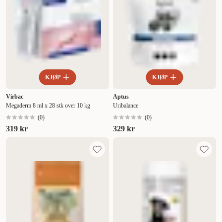
KJØP
KJØP
Virbac
Aptus
Megaderm 8 ml x 28 stk over 10 kg
Uribalance
(
0
)
(
0
)
319 kr
329 kr