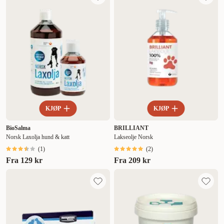
Nytt
Høyest pris
Lavest pris
Tilbud
KJØP
KJØP
BioSalma
BRILLIANT
Norsk Laxolja hund & katt
Lakseolje Norsk
(
1
)
(
2
)
Fra
129 kr
Fra
209 kr