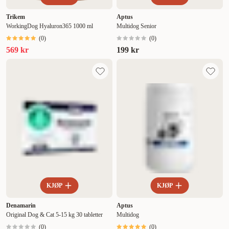
Trikem
Aptus
WorkingDog Hyaluron365 1000 ml
Multidog Senior
(
0
)
(
0
)
569 kr
199 kr
KJØP
KJØP
Denamarin
Aptus
Original Dog & Cat 5-15 kg 30 tabletter
Multidog
(
0
)
(
0
)