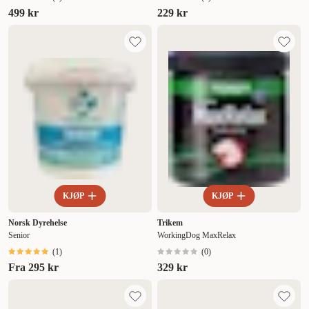
499 kr
229 kr
KJØP
KJØP
Norsk Dyrehelse
Trikem
Senior
WorkingDog MaxRelax
(
1
)
(
0
)
Fra
295 kr
329 kr