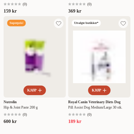
(
0
)
(
0
)
159 kr
369 kr
Superpris!
Utvalgte butikker*
KJØP
KJØP
Nutrolin
Royal Canin Veterinary Diets Dog
Hip & Joint Paste 200 g
Pill Assist Dog Medium/Large 30 stk.
(
0
)
(
0
)
600 kr
189 kr