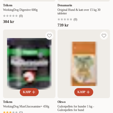
Trikem
Denamarin
WorkingDog Digestive 600g
Original Hund & katt over 15 kg 30
tabletter
(
0
)
(
0
)
304 kr
739 kr
KJØP
KJØP
Trikem
Olewo
WorkingDog MaxGlucosamine+ 450g
Gulrotpellets for hunder 1 kg -
Gulrotpellets for hund
(
1
)