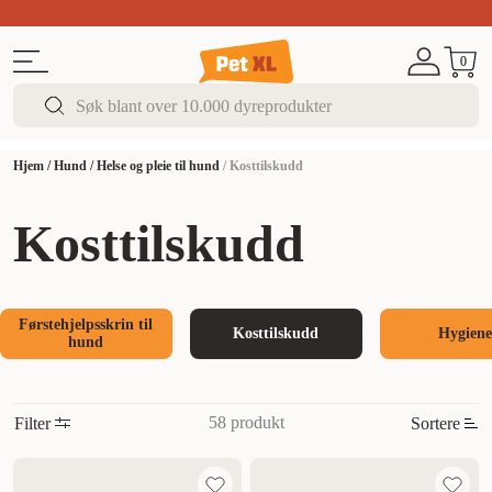
Sommer DEALS!
Opptil 70% rabatt
I butikk & på 
0
Hjem
/
Hund
/
Helse og pleie til hund
/
Kosttilskudd
Kosttilskudd
Førstehjelpsskrin til
Kosttilskudd
Hygien
hund
58 produkt
Filter
Sortere
Mest relevant