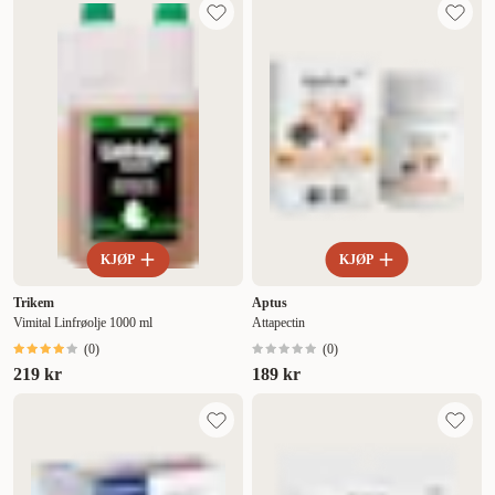
KJØP
KJØP
Trikem
Aptus
Vimital Linfrøolje 1000 ml
Attapectin
(
0
)
(
0
)
219 kr
189 kr