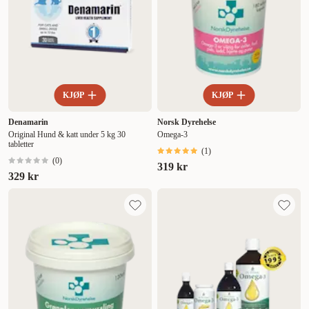
KJØP
KJØP
Denamarin
Norsk Dyrehelse
Original Hund & katt under 5 kg 30
Omega-3
tabletter
(
1
)
(
0
)
319 kr
329 kr