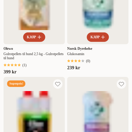
KJØP
KJØP
Olewo
Norsk Dyrehelse
Gulrotpellets til hund 2,5 kg - Gulrotpellets
Glukosamin
til hund
(
0
)
(
1
)
239 kr
399 kr
Superpris!