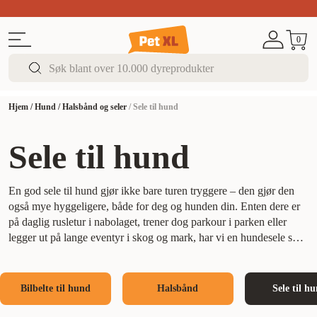
Sommer DEALS!
Opptil 70% rabatt
I butikk & på 
0
Hjem
/
Hund
/
Halsbånd og seler
/
Sele til hund
Sele til hund
En god sele til hund gjør ikke bare turen tryggere – den gjør den
også mye hyggeligere, både for deg og hunden din. Enten dere er
på daglig rusletur i nabolaget, trener dog parkour i parken eller
legger ut på lange eventyr i skog og mark, har vi en hundesele som
passer.
Hos PetXL finner du et stort utvalg av seler for alle raser,
behov og aktiviteter. Vi har ergonomiske seler som gir god støtte
uten å belaste nakken, antitrekkseler som hjelper deg å få kontroll
Bilbelte til hund
Halsbånd
Sele til h
på en ivrig trekkhund, og draseler til hunder som elsker å løpe
foran sykkel, ski eller vogn. Skal du kjøpe sele til valp? Vi har