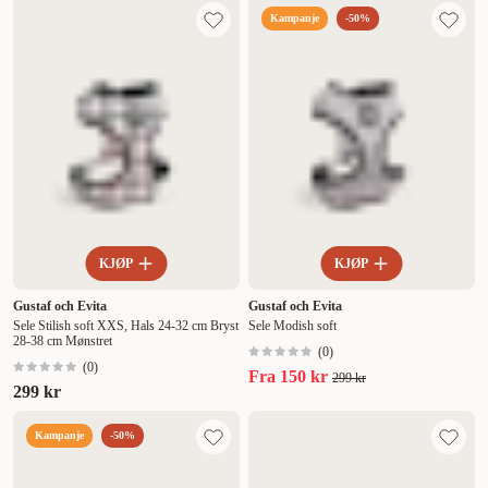
Kampanje
-50%
KJØP
KJØP
Gustaf och Evita
Gustaf och Evita
Sele Stilish soft XXS, Hals 24-32 cm Bryst
Sele Modish soft
28-38 cm Mønstret
(
0
)
(
0
)
Fra
150 kr
299 kr
299 kr
Kampanje
-50%