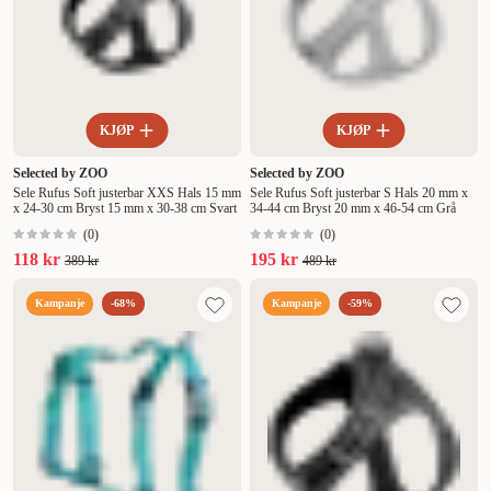
KJØP
KJØP
Selected by ZOO
Selected by ZOO
Sele Rufus Soft justerbar XXS Hals 15 mm
Sele Rufus Soft justerbar S Hals 20 mm x
x 24-30 cm Bryst 15 mm x 30-38 cm Svart
34-44 cm Bryst 20 mm x 46-54 cm Grå
(
0
)
(
0
)
118 kr
195 kr
389 kr
489 kr
Kampanje
-68%
Kampanje
-59%