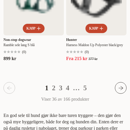
KJØP
KJØP
Non-stop dogwear
Hunter
Ramble sele lang S blå
Harness Maldon Up Polyester black/grey
(
0
)
(
0
)
899 kr
Fra
215 kr
377 kr
1
2
3
4
…
5
Viser 36 av 166
produkter
En god sele til hund gjør ikke bare turen tryggere – den gjør den
også mye hyggeligere, både for deg og hunden din. Enten dere er
på daglig rusletur i nabolaget, trener dog parkour i parken eller