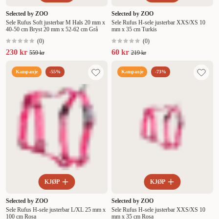
Selected by ZOO
Selected by ZOO
Sele Rufus Soft justerbar M Hals 20 mm x
Sele Rufus H-sele justerbar XXS/XS 10
40-50 cm Bryst 20 mm x 52-62 cm Grå
mm x 35 cm Turkis
(
0
)
(
0
)
230 kr
60 kr
559 kr
219 kr
Kampanje
-55%
Kampanje
-73%
KJØP
KJØP
Selected by ZOO
Selected by ZOO
Sele Rufus H-sele justerbar L/XL 25 mm x
Sele Rufus H-sele justerbar XXS/XS 10
100 cm Rosa
mm x 35 cm Rosa