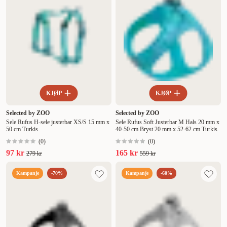
KJØP
KJØP
Selected by ZOO
Selected by ZOO
Sele Rufus H-sele justerbar XS/S 15 mm x
Sele Rufus Soft Justerbar M Hals 20 mm x
50 cm Turkis
40-50 cm Bryst 20 mm x 52-62 cm Turkis
(
0
)
(
0
)
97 kr
165 kr
279 kr
559 kr
Kampanje
-70%
Kampanje
-60%