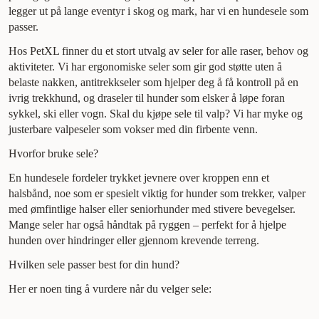
legger ut på lange eventyr i skog og mark, har vi en hundesele som
passer.
Hos PetXL finner du et stort utvalg av seler for alle raser, behov og
aktiviteter. Vi har ergonomiske seler som gir god støtte uten å
belaste nakken, antitrekkseler som hjelper deg å få kontroll på en
ivrig trekkhund, og draseler til hunder som elsker å løpe foran
sykkel, ski eller vogn. Skal du kjøpe sele til valp? Vi har myke og
justerbare valpeseler som vokser med din firbente venn.
Hvorfor bruke sele?
En hundesele fordeler trykket jevnere over kroppen enn et
halsbånd, noe som er spesielt viktig for hunder som trekker, valper
med ømfintlige halser eller seniorhunder med stivere bevegelser.
Mange seler har også håndtak på ryggen – perfekt for å hjelpe
hunden over hindringer eller gjennom krevende terreng.
Hvilken sele passer best for din hund?
Her er noen ting å vurdere når du velger sele: