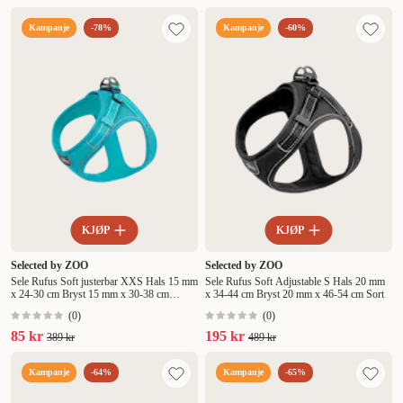
favoritt i dag og gi hunden en sele den faktisk liker å gå med –
komfortabel, trygg og funksjonell.
Kampanje
-78%
Kampanje
-60%
KJØP
KJØP
Selected by ZOO
Selected by ZOO
Sele Rufus Soft justerbar XXS Hals 15 mm
Sele Rufus Soft Adjustable S Hals 20 mm
x 24-30 cm Bryst 15 mm x 30-38 cm
x 34-44 cm Bryst 20 mm x 46-54 cm Sort
Turkis
(
0
)
(
0
)
85 kr
195 kr
389 kr
489 kr
Kampanje
-64%
Kampanje
-65%