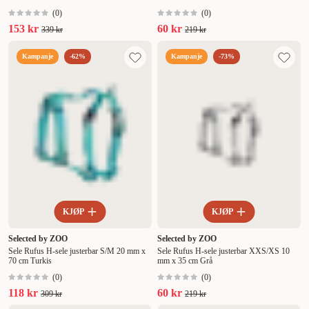
(
0
)
(
0
)
153 kr
60 kr
339 kr
219 kr
Kampanje
-62%
Kampanje
-73%
KJØP
KJØP
Selected by ZOO
Selected by ZOO
Sele Rufus H-sele justerbar S/M 20 mm x
Sele Rufus H-sele justerbar XXS/XS 10
70 cm Turkis
mm x 35 cm Grå
(
0
)
(
0
)
118 kr
60 kr
309 kr
219 kr