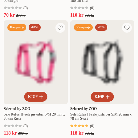
50 cm grå
100 cm Grå
(
0
)
(
0
)
70 kr
110 kr
279 kr
339 kr
Kampanje
-62%
Kampanje
-62%
KJØP
KJØP
Selected by ZOO
Selected by ZOO
Sele Rufus H-sele justerbar S/M 20 mm x
Sele Rufus H-sele justerbar S/M 20 mm x
70 cm Rosa
70 cm Svart
(
0
)
(
0
)
118 kr
118 kr
309 kr
309 kr