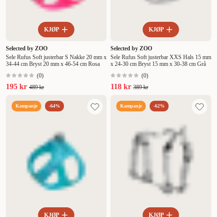
KJØP
KJØP
Selected by ZOO
Selected by ZOO
Sele Rufus Soft justerbar S Nakke 20 mm x
Sele Rufus Soft justerbar XXS Hals 15 mm
34-44 cm Bryst 20 mm x 46-54 cm Rosa
x 24-30 cm Bryst 15 mm x 30-38 cm Grå
(
0
)
(
0
)
195 kr
118 kr
489 kr
389 kr
Kampanje
-64%
Kampanje
-62%
KJØP
KJØP