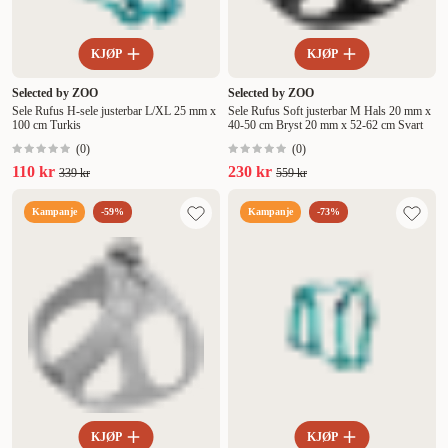
KJØP
KJØP
Selected by ZOO
Selected by ZOO
Sele Rufus H-sele justerbar L/XL 25 mm x
Sele Rufus Soft justerbar M Hals 20 mm x
100 cm Turkis
40-50 cm Bryst 20 mm x 52-62 cm Svart
(
0
)
(
0
)
110 kr
230 kr
339 kr
559 kr
Kampanje
-59%
Kampanje
-73%
KJØP
KJØP