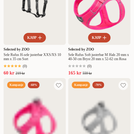
KJØP
KJØP
Selected by ZOO
Selected by ZOO
Sele Rufus H-sele justerbar XXS/XS 10
Sele Rufus Soft justerbar M Hals 20 mm x
mm x 35 cm Sort
40-50 cm Bryst 20 mm x 52-62 cm Rosa
(
0
)
(
0
)
60 kr
165 kr
219 kr
559 kr
Kampanje
-60%
Kampanje
-70%