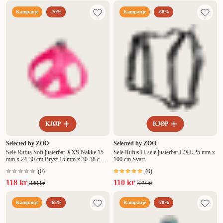
Kampanje
-70%
Kampanje
-68%
KJØP
KJØP
Selected by ZOO
Selected by ZOO
Sele Rufus Soft justerbar XXS Nakke 15
Sele Rufus H-sele justerbar L/XL 25 mm x
mm x 24-30 cm Bryst 15 mm x 30-38 cm
100 cm Svart
Rosa
(
0
)
(
0
)
118 kr
110 kr
389 kr
339 kr
Kampanje
-65%
Kampanje
-70%